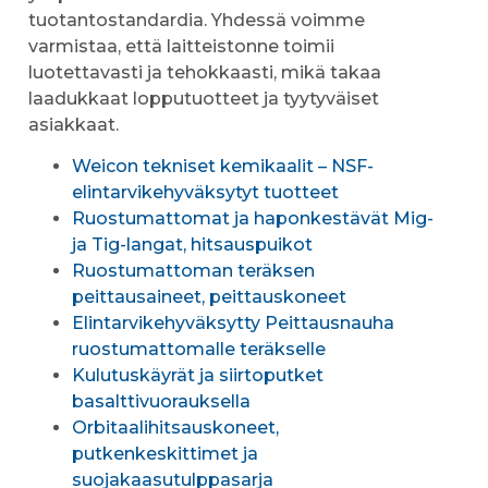
tuotantostandardia. Yhdessä voimme
varmistaa, että laitteistonne toimii
luotettavasti ja tehokkaasti, mikä takaa
laadukkaat lopputuotteet ja tyytyväiset
asiakkaat.
Weicon tekniset kemikaalit – NSF-
elintarvikehyväksytyt tuotteet
Ruostumattomat ja haponkestävät Mig-
ja Tig-langat, hitsauspuikot
Ruostumattoman teräksen
peittausaineet, peittauskoneet
Elintarvikehyväksytty Peittausnauha
ruostumattomalle teräkselle
Kulutuskäyrät ja siirtoputket
basalttivuorauksella
Orbitaalihitsauskoneet,
putkenkeskittimet ja
suojakaasutulppasarja