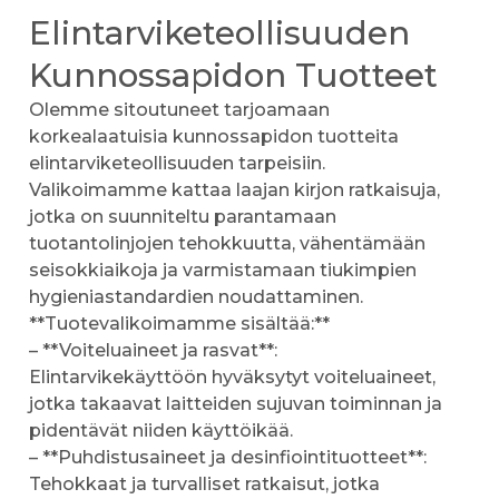
Elintarviketeollisuuden
Kunnossapidon Tuotteet
Olemme sitoutuneet tarjoamaan
korkealaatuisia kunnossapidon tuotteita
elintarviketeollisuuden tarpeisiin.
Valikoimamme kattaa laajan kirjon ratkaisuja,
jotka on suunniteltu parantamaan
tuotantolinjojen tehokkuutta, vähentämään
seisokkiaikoja ja varmistamaan tiukimpien
hygieniastandardien noudattaminen.
**Tuotevalikoimamme sisältää:**
– **Voiteluaineet ja rasvat**:
Elintarvikekäyttöön hyväksytyt voiteluaineet,
jotka takaavat laitteiden sujuvan toiminnan ja
pidentävät niiden käyttöikää.
– **Puhdistusaineet ja desinfiointituotteet**:
Tehokkaat ja turvalliset ratkaisut, jotka