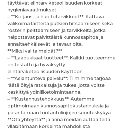
täyttävät elintarviketeollisuuden korkeat
hygieniavaatimukset.
– **Korjaus- ja huoltotarvikkeet**: Kattava
valikoima laitteita putkien hitsaamiseen sekä
rosterin peittaamiseen ja tarvikkeita, jotka
helpottavat päivittäistä kunnossapitoa ja
ennaltaehkäisevät laitevaurioita.
**Miksi valita meidät?**
– **Laadukkaat tuotteet**: Kaikki tuotteemme
on testattu ja hyväksytty
elintarviketeollisuuden käyttöön.
– **Asiantunteva palvelu**: Tiimimme tarjoaa
räätälöityjä ratkaisuja ja tukea, jotta voitte
keskittyä ydinliiketoimintaanne.
– **Kustannustehokkuus**: Autamme
optimoimaan kunnossapitokustannuksia ja
parantamaan tuotantolinjojen suorituskykyä.
**Ota yhteyttä** ja anna meidän auttaa teitä
ylläpitämään korkeinta mahdollista