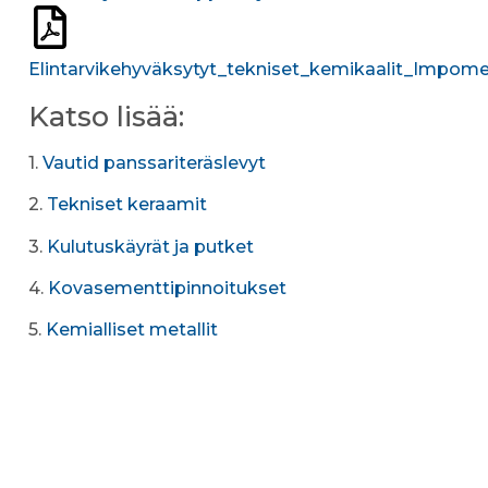
Elintarvikehyväksytyt_tekniset_kemikaalit_Impom
Katso lisää:
1.
Vautid panssariteräslevyt
2.
Tekniset keraamit
3.
Kulutuskäyrät ja putket
4.
Kovasementtipinnoitukset
5.
Kemialliset metallit