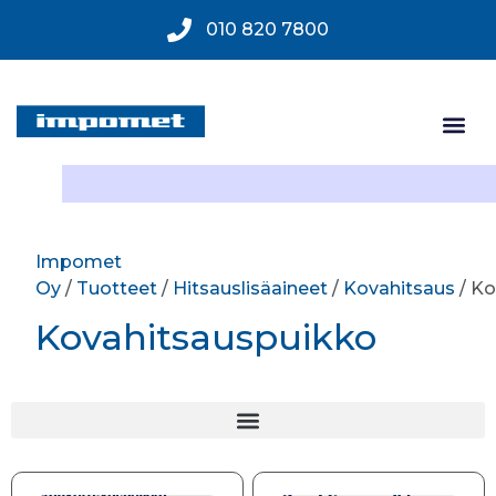
010 820 7800
Impomet
Oy
/
Tuotteet
/
Hitsauslisäaineet
/
Kovahitsaus
/ Ko
Kovahitsauspuikko