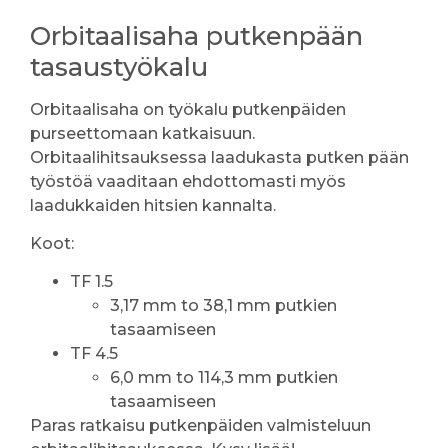
Orbitaalisaha putkenpään
tasaustyökalu
Orbitaalisaha on työkalu putkenpäiden
purseettomaan katkaisuun.
Orbitaalihitsauksessa laadukasta putken pään
työstöä vaaditaan ehdottomasti myös
laadukkaiden hitsien kannalta.
Koot:
TF 1.5
3,17 mm to 38,1 mm putkien
tasaamiseen
TF 4.5
6,0 mm to 114,3 mm putkien
tasaamiseen
Paras ratkaisu putkenpäiden valmisteluun