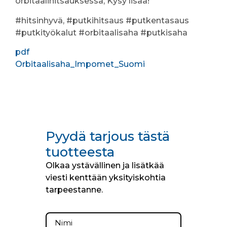
orbitaalihitsauksessa, Kysy lisää!
#hitsinhyvä, #putkihitsaus #putkentasaus
#putkityökalut #orbitaalisaha #putkisaha
pdf
Orbitaalisaha_Impomet_Suomi
Pyydä tarjous tästä
tuotteesta
Olkaa ystävällinen ja lisätkää
viesti kenttään yksityiskohtia
tarpeestanne.