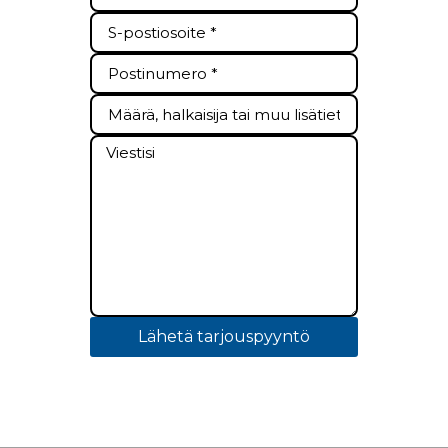
Lähetä tarjouspyyntö