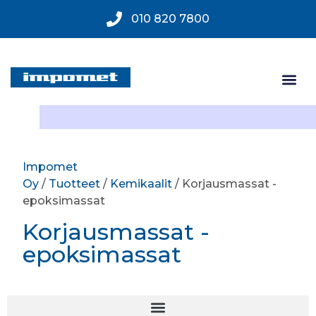
010 820 7800
Impomet
Oy
/
Tuotteet
/
Kemikaalit
/ Korjausmassat -
epoksimassat
Korjausmassat -
epoksimassat