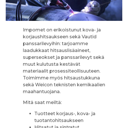
Impomet on erikoistunut kova- ja
korjaushitsaukseen sekä Vautid
panssarilevyihin: tarjoamme
laadukkaat hitsauslisäaineet,
superseokset ja panssarilevyt sekä
muut kulutusta kestävät
materiaalit prosessiteollisuuteen.
Toimimme myös hitsaustukkuna
sekä Weicon teknisten kemikaalien
maahantuojana.
Mitä saat meiltä:
Tuotteet korjaus-, kova- ja
tuotantohitsaukseen
Hitsatut ja sintratut