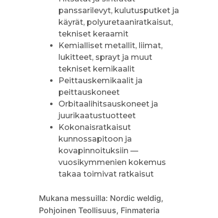
panssarilevyt, kulutusputket ja
käyrät, polyuretaaniratkaisut,
tekniset keraamit
Kemialliset metallit, liimat,
lukitteet, sprayt ja muut
tekniset kemikaalit
Peittauskemikaalit ja
peittauskoneet
Orbitaalihitsauskoneet ja
juurikaatustuotteet
Kokonaisratkaisut
kunnossapitoon ja
kovapinnoituksiin —
vuosikymmenien kokemus
takaa toimivat ratkaisut
Mukana messuilla: Nordic weldig,
Pohjoinen Teollisuus, Finmateria