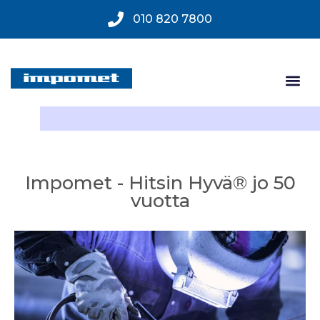
010 820 7800
Impomet - Hitsin Hyvä® jo 50
vuotta