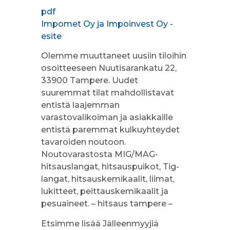
pdf
Impomet Oy ja Impoinvest Oy -
esite
Olemme muuttaneet uusiin tiloihin
osoitteeseen Nuutisarankatu 22,
33900 Tampere. Uudet
suuremmat tilat mahdollistavat
entistä laajemman
varastovalikoiman ja asiakkaille
entistä paremmat kulkuyhteydet
tavaroiden noutoon.
Noutovarastosta MIG/MAG-
hitsauslangat, hitsauspuikot, Tig-
langat, hitsauskemikaalit, liimat,
lukitteet, peittauskemikaalit ja
pesuaineet. – hitsaus tampere –
Etsimme lisää Jälleenmyyjiä