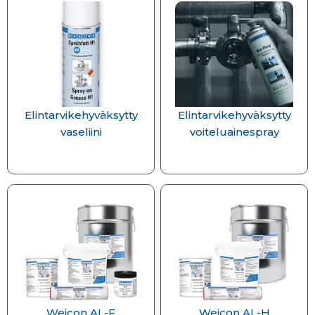
Elintarvikehyväksytty
Elintarvikehyväksytty
vaseliini
voiteluainespray
Weicon AL-F
Weicon AL-H