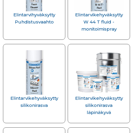
Elintarvihyväksytty
Elintarvikehyväksytty
Puhdistusvaahto
W 44 T fluid -
monitoimispray
Elintarvikehyväksytty
Elintarvikehyväksytty
silikonirasva
silikonirasva
läpinäkyvä