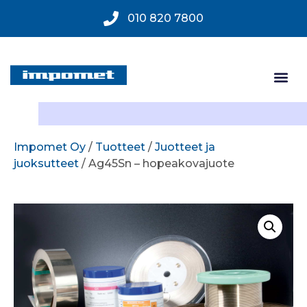
010 820 7800
Impomet Oy
/
Tuotteet
/
Juotteet ja
juoksutteet
/ Ag45Sn – hopeakovajuote