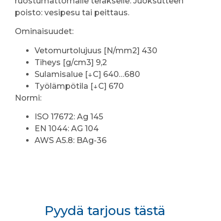
ruostumattomalle teräkselle. Juoksutteen
poisto: vesipesu tai peittaus.
Ominaisuudet:
Vetomurtolujuus [N/mm2] 430
Tiheys [g/cm3] 9,2
Sulamisalue [↓C] 640…680
Työlämpötila [↓C] 670
Normi:
ISO 17672: Ag 145
EN 1044: AG 104
AWS A5.8: BAg-36
Pyydä tarjous tästä