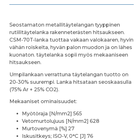
Seostamaton metallitäytelangan tyyppinen
rutiilitäytelanka rakenneterästen hitsaukseen.
CSM-70T-lanka tuottaa vakaan valokaaren, hyvin
vähän roiskeita, hyvän palon muodon ja on lähes
kuonaton. täytelanka sopii myös mekaaniseen
hitsaukseen.
Umpilankaan verrattuna täytelangan tuotto on
20-30% suurempi. Lanka hitsataan seoskaasulla
(75% Ar + 25% CO2).
Mekaaniset ominaisuudet:
Myötöraja [N/mm2] 565
Vetomurtolujuus [N/mm2] 628
Murtovenymä [%] 27
Iskusitkeys; ISO-V, 0°C [J] 76