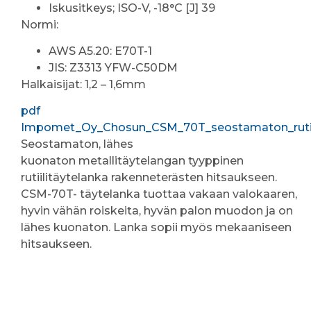
Iskusitkeys; ISO-V, -18°C [J] 39
Normi:
AWS A5.20: E70T-1
JIS: Z3313 YFW-C50DM
Halkaisijat: 1,2 – 1,6mm
pdf
Impomet_Oy_Chosun_CSM_70T_seostamaton_rutiil
Seostamaton, lähes
kuonaton metallitäytelangan tyyppinen
rutiilitäytelanka rakenneterästen hitsaukseen.
CSM-70T- täytelanka tuottaa vakaan valokaaren,
hyvin vähän roiskeita, hyvän palon muodon ja on
lähes kuonaton. Lanka sopii myös mekaaniseen
hitsaukseen.