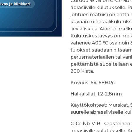
Corodur® 78 on C-Cr-Nb-V
abrasiiville kulutukselle
johtuen matriisi on erittäi
kovaan mineraalikulutukse
lieviä iskuja. Aine on mel
Kulutuskestävyys on mel
vähenee 400 °C:ssa noin 
tulokset saadaan hitsaam
perusmateriaalien tai van
peittämistä suositellaan
200 K:sta.
Kovuus: 64-68HRc
Halkaisijat: 1,2-2,8mm
Käyttökohteet: Murskat, Se
suurelle abrassiiviselle kul
C-Cr-Nb-V-B –seosteinen t
abrasiiville kulutukselle. 