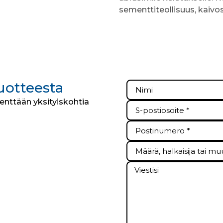
sementtiteollisuus, kaivo
tuotteesta
kenttään yksityiskohtia