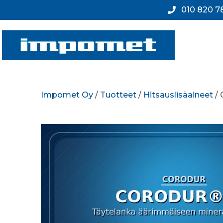
010 820 7
Impomet Oy
/
Tuotteet
/
Hitsauslisäaineet
/