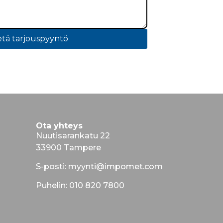
tä tarjouspyyntö
Ota yhteys
Nuutisarankatu 22
33900 Tampere
S-posti: myynti@impomet.com
Puhelin: 010 820 7800