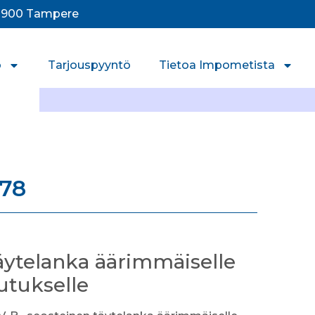
33900 Tampere
o
Tarjouspyyntö
Tietoa Impometista
78
äytelanka äärimmäiselle
lutukselle