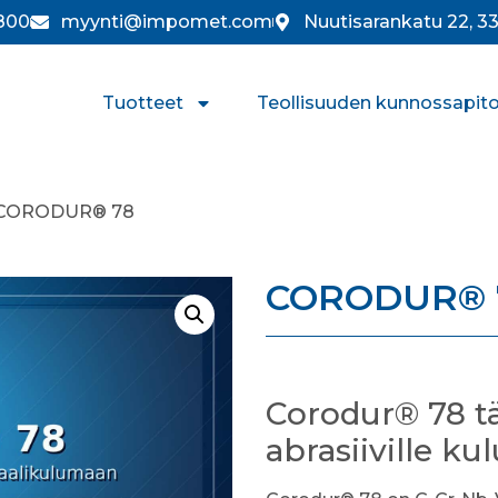
800
myynti@impomet.com
Nuutisarankatu 22, 
Tuotteet
Teollisuuden kunnossapit
 CORODUR® 78
CORODUR® 
Corodur® 78 t
abrasiiville ku