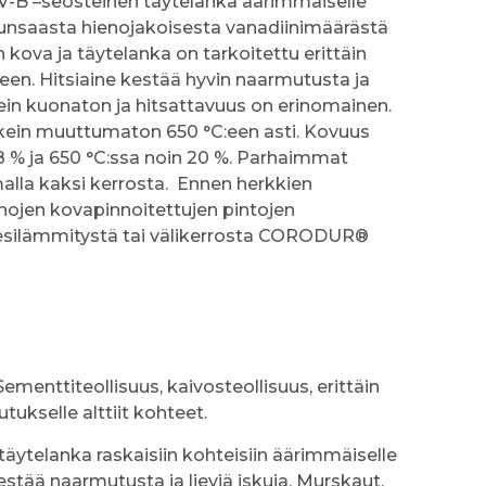
-B –seosteinen täytelanka äärimmäiselle
. Runsaasta hienojakoisesta vanadiinimäärästä
n kova ja täytelanka on tarkoitettu erittäin
en. Hitsiaine kestää hyvin naarmutusta ja
kein kuonaton ja hitsattavuus on erinomainen.
kein muuttumaton 650 °C:een asti. Kovuus
8 % ja 650 °C:ssa noin 20 %. Parhaimmat
alla kaksi kerrosta. Ennen herkkien
hojen kovapinnoitettujen pintojen
 esilämmitystä tai välikerrosta CORODUR®
menttiteollisuus, kaivosteollisuus, erittäin
utukselle alttiit kohteet.
äytelanka raskaisiin kohteisiin äärimmäiselle
Kestää naarmutusta ja lieviä iskuja. Murskaut,