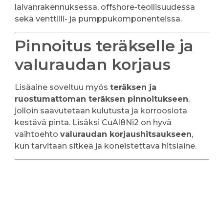
laivanrakennuksessa, offshore-teollisuudessa
sekä venttiili- ja pumppukomponenteissa.
Pinnoitus teräkselle ja
valuraudan korjaus
Lisäaine soveltuu myös
teräksen ja
ruostumattoman teräksen pinnoitukseen
,
jolloin saavutetaan kulutusta ja korroosiota
kestävä pinta. Lisäksi CuAl8Ni2 on hyvä
vaihtoehto
valuraudan korjaushitsaukseen
,
kun tarvitaan sitkeä ja koneistettava hitsiaine.