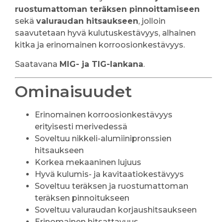
ruostumattoman teräksen pinnoittamiseen
sekä
valuraudan hitsaukseen
, jolloin
saavutetaan hyvä kulutuskestävyys, alhainen
kitka ja erinomainen korroosionkestävyys.
Saatavana
MIG- ja TIG-lankana
.
Ominaisuudet
Erinomainen korroosionkestävyys
erityisesti merivedessä
Soveltuu nikkeli-alumiinipronssien
hitsaukseen
Korkea mekaaninen lujuus
Hyvä kulumis- ja kavitaatiokestävyys
Soveltuu teräksen ja ruostumattoman
teräksen pinnoitukseen
Soveltuu valuraudan korjaushitsaukseen
Erinomainen hitsattavuus