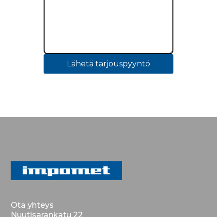
Lähetä tarjouspyyntö
Ota yhteys
Nuutisarankatu 22