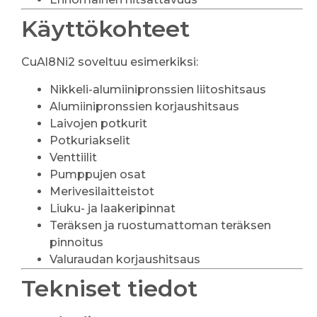
Käyttökohteet
CuAl8Ni2 soveltuu esimerkiksi:
Nikkeli-alumiinipronssien liitoshitsaus
Alumiinipronssien korjaushitsaus
Laivojen potkurit
Potkuriakselit
Venttiilit
Pumppujen osat
Merivesilaitteistot
Liuku- ja laakeripinnat
Teräksen ja ruostumattoman teräksen
pinnoitus
Valuraudan korjaushitsaus
Tekniset tiedot