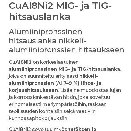
CuAl8Ni2 MIG- ja TIG-
hitsauslanka
Alumiinipronssinen
hitsauslanka nikkeli-
alumiinipronssien hitsaukseen
CuAl8Ni2
on korkealaatuinen
alumiinipronssinen MIG- ja TIG-hitsauslanka
,
joka on suunniteltu erityisesti
nikkeli-
alumiinipronssien (Al 7–9 %) liitos- ja
korjaushitsaukseen
. Lisäaine muodostaa lujan
ja korroosionkestävän hitsin, joka soveltuu
erinomaisesti meriympäristöihin, raskaan
teollisuuden kohteisiin sekä vaativiin
kunnossapitokorjauksiin.
CuAl8Ni2 soveltuu myös
teräksen ja