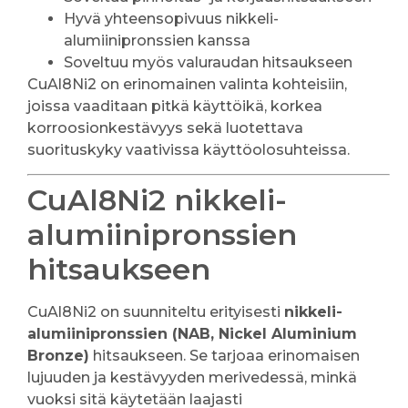
Hyvä yhteensopivuus nikkeli-
alumiinipronssien kanssa
Soveltuu myös valuraudan hitsaukseen
CuAl8Ni2 on erinomainen valinta kohteisiin,
joissa vaaditaan pitkä käyttöikä, korkea
korroosionkestävyys sekä luotettava
suorituskyky vaativissa käyttöolosuhteissa.
CuAl8Ni2 nikkeli-
alumiinipronssien
hitsaukseen
CuAl8Ni2 on suunniteltu erityisesti
nikkeli-
alumiinipronssien (NAB, Nickel Aluminium
Bronze)
hitsaukseen. Se tarjoaa erinomaisen
lujuuden ja kestävyyden merivedessä, minkä
vuoksi sitä käytetään laajasti