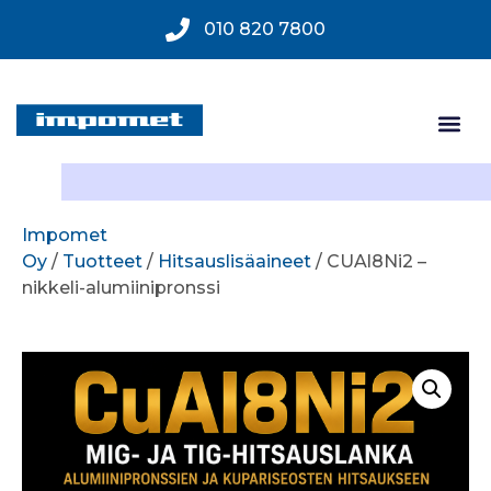
010 820 7800
Impomet
Oy
/
Tuotteet
/
Hitsauslisäaineet
/ CUAl8Ni2 –
nikkeli-alumiinipronssi