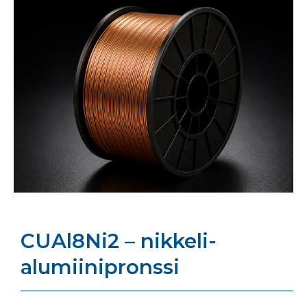
CUAl8Ni2 – nikkeli-
alumiinipronssi