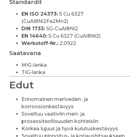
Standardit
EN ISO 24373:
S Cu 6327
(CuAl8Ni2Fe2Mn2)
DIN 1733:
SG-CuAl8Ni2
EN 14640:
S Cu 6327 (CuAl8Ni2)
Werkstoff-Nr.:
2.0922
Saatavana
MIG-lanka
TIG-lanka
Edut
Erinomainen meriveden- ja
korroosionkestävyys
Soveltuu vaativiin meri- ja
prosessiteollisuuden kohteisiin
Korkea lujuus ja hyvä kulutuskestävyys
Soveltuu pinnoitus- ja korjaushitsaukseen