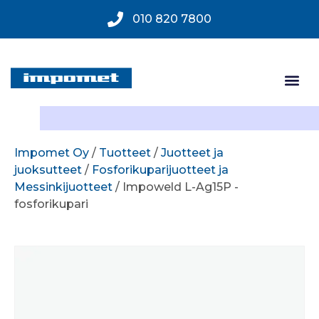
010 820 7800
Impomet Oy
/
Tuotteet
/
Juotteet ja
juoksutteet
/
Fosforikuparijuotteet ja
Messinkijuotteet
/ Impoweld L-Ag15P -
fosforikupari