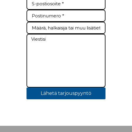
Lähetä tarjouspyyntö