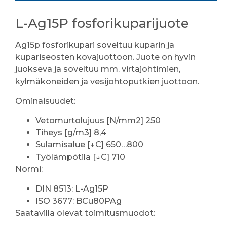
L-Ag15P fosforikuparijuote
Ag15p fosforikupari soveltuu kuparin ja
kupariseosten kovajuottoon. Juote on hyvin
juokseva ja soveltuu mm. virtajohtimien,
kylmäkoneiden ja vesijohtoputkien juottoon.
Ominaisuudet:
Vetomurtolujuus [N/mm2] 250
Tiheys [g/m3] 8,4
Sulamisalue [↓C] 650…800
Työlämpötila [↓C] 710
Normi:
DIN 8513: L-Ag15P
ISO 3677: BCu80PAg
Saatavilla olevat toimitusmuodot: