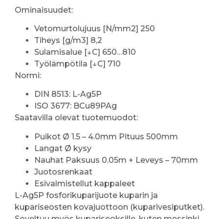
Ominaisuudet:
Vetomurtolujuus [N/mm2] 250
Tiheys [g/m3] 8,2
Sulamisalue [↓C] 650…810
Työlämpötila [↓C] 710
Normi:
DIN 8513: L-Ag5P
ISO 3677: BCu89PAg
Saatavilla olevat tuotemuodot:
Puikot Ø 1.5 – 4.0mm Pituus 500mm
Langat Ø kysy
Nauhat Paksuus 0.05m + Leveys – 70mm
Juotosrenkaat
Esivalmistellut kappaleet
L-Ag5P fosforikuparijuote kuparin ja
kupariseosten kovajuottoon (kuparivesiputket).
Soveltuu myös kupariseoksille, kuten messinki