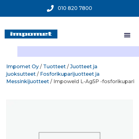
010 820 7800
Impomet Oy
/
Tuotteet
/
Juotteet ja
juoksutteet
/
Fosforikuparijuotteet ja
Messinkijuotteet
/ Impoweld L-Ag5P -fosforikupari