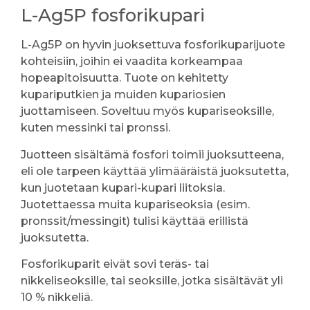
L-Ag5P fosforikupari
L-Ag5P on hyvin juoksettuva fosforikuparijuote
kohteisiin, joihin ei vaadita korkeampaa
hopeapitoisuutta. Tuote on kehitetty
kupariputkien ja muiden kupariosien
juottamiseen. Soveltuu myös kupariseoksille,
kuten messinki tai pronssi.
Juotteen sisältämä fosfori toimii juoksutteena,
eli ole tarpeen käyttää ylimääräistä juoksutetta,
kun juotetaan kupari-kupari liitoksia.
Juotettaessa muita kupariseoksia (esim.
pronssit/messingit) tulisi käyttää erillistä
juoksutetta.
Fosforikuparit eivät sovi teräs- tai
nikkeliseoksille, tai seoksille, jotka sisältävät yli
10 % nikkeliä.