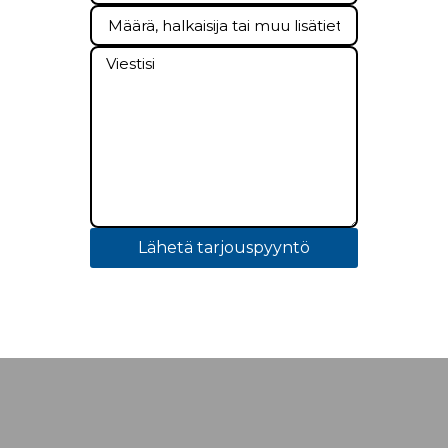
Lähetä tarjouspyyntö