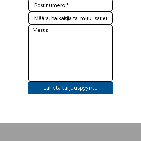
Lähetä tarjouspyyntö