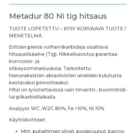
Metadur 80 Ni tig hitsaus
TUOTE LOPETETTU – KYSY KORVAAVA TUOTE /
MENETELMÄ
Erittäin pieniä volframikarbideja sisältävä
hitsauslisäaine (Tig). Nikkeliseostus parantaa
korroosio- ja
sitkeysominaisuuksia. Tarkoitettu
hienorakeisten abrasiivisten aineiden kulutusta
kestäväksi pinnoitteeksi.
Hitsi on työstettävissä vain timantti-, boorinitridi-
tai piikarbidilaikalla.
Analyysi: WC, W2C 80%, Fe >10%, Ni 10%
Käyttökohteet:
Mm. puhaltimen siivet, porakruunut, kaivos-