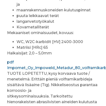
ja
maanrakennuskoneiden kulutuspinnat
puuta leikkaavat terät
langanvetotyökalut
Kovametalliterät
Mekaaniset ominaisuudet, kovuus:
WC, W2C-karbidit [HV] 2400-3000
Matriisi [HRc] 65
Halkaisijat: 2,0 – 5,0mm
pdf
Impomet_Oy_Impoweld_Metadur_80_volframikarbi
TUOTE LOPETETTU, kysy korvaava tuote /
menetelmä. Erittäin pieniä volframikarbideja
sisältävä lisäaine (Tig). Nikkeliseostus parantaa
korroosio- ja
sitkeysominaisuuksia. Tarkoitettu
hienorakeisten abrasiivisten aineiden kulutusta