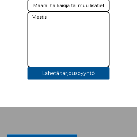
Lähetä tarjouspyyntö