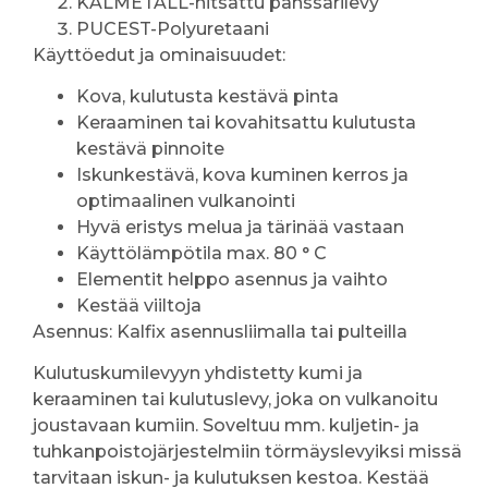
KALMETALL-hitsattu panssarilevy
PUCEST-Polyuretaani
Käyttöedut ja ominaisuudet:
Kova, kulutusta kestävä pinta
Keraaminen tai kovahitsattu kulutusta
kestävä pinnoite
Iskunkestävä, kova kuminen kerros ja
optimaalinen vulkanointi
Hyvä eristys melua ja tärinää vastaan
Käyttölämpötila max. 80 ° C
Elementit helppo asennus ja vaihto
Kestää viiltoja
Asennus: Kalfix asennusliimalla tai pulteilla
Kulutuskumilevyyn yhdistetty kumi ja
keraaminen tai kulutuslevy, joka on vulkanoitu
joustavaan kumiin. Soveltuu mm. kuljetin- ja
tuhkanpoistojärjestelmiin törmäyslevyiksi missä
tarvitaan iskun- ja kulutuksen kestoa. Kestää