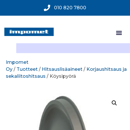
010 820 7800
Impomet
Oy
/
Tuotteet
/
Hitsauslisäaineet
/
Korjaushitsaus ja
sekaliitoshitsaus
/ Köysipyörä