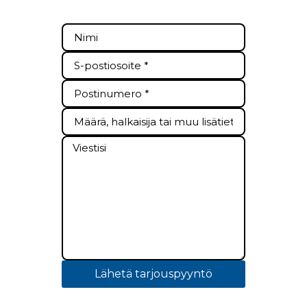
Lähetä tarjouspyyntö