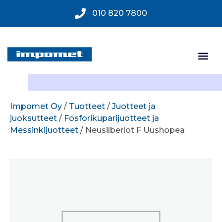
010 820 7800
Impomet Oy
/
Tuotteet
/
Juotteet ja
juoksutteet
/
Fosforikuparijuotteet ja
Messinkijuotteet
/ Neusilberlot F Uushopea