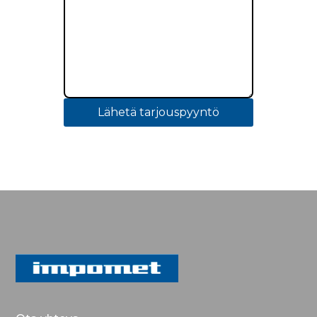
Lähetä tarjouspyyntö