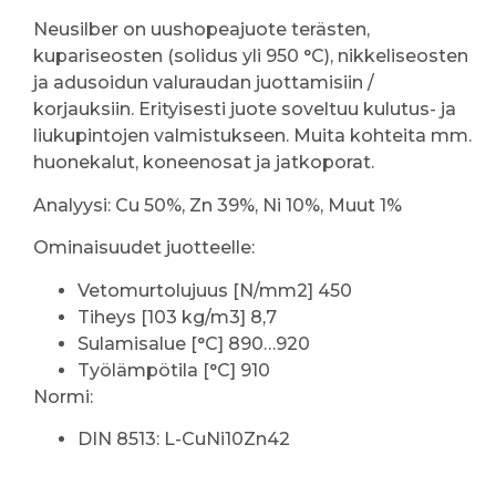
Neusilber on uushopeajuote terästen,
kupariseosten (solidus yli 950 °C), nikkeliseosten
ja adusoidun valuraudan juottamisiin /
korjauksiin. Erityisesti juote soveltuu kulutus- ja
liukupintojen valmistukseen. Muita kohteita mm.
huonekalut, koneenosat ja jatkoporat.
Analyysi: Cu 50%, Zn 39%, Ni 10%, Muut 1%
Ominaisuudet juotteelle:
Vetomurtolujuus [N/mm2] 450
Tiheys [103 kg/m3] 8,7
Sulamisalue [°C] 890…920
Työlämpötila [°C] 910
Normi:
DIN 8513: L-CuNi10Zn42