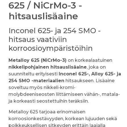
625 / NiCrMo-3 -
hitsauslisäaine
Inconel 625- ja 254 SMO -
hitsaus vaativiin
korroosioympäristöihin
Metalloy 625 (NiCrMo-3)
on korkealaatuinen
nikkelipohjainen hitsauslisäaine
, joka on
suunniteltu erityisesti
Inconel 625-, Alloy 625- ja
254 SMO -materiaalien
hitsaukseen. Lisäaine
soveltuu myös nikkeli-kromi-
molybdeeniseosten liittämiseen vähän-, matala-
ja korkeasti seostettuihin teräksiin.
Metalloy 625 tarjoaa erinomaisen
korroosionkestävyyden, korkean lujuuden sekä
poikkeuksellisen sitkeyden erittäin laajalla