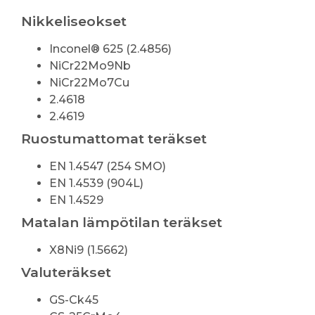
Nikkeliseokset
Inconel® 625 (2.4856)
NiCr22Mo9Nb
NiCr22Mo7Cu
2.4618
2.4619
Ruostumattomat teräkset
EN 1.4547 (254 SMO)
EN 1.4539 (904L)
EN 1.4529
Matalan lämpötilan teräkset
X8Ni9 (1.5662)
Valuteräkset
GS-Ck45