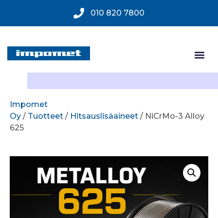
010 820 7800
Impomet
Oy
/
Tuotteet
/
Hitsauslisäaineet
/ NiCrMo-3 Alloy
625