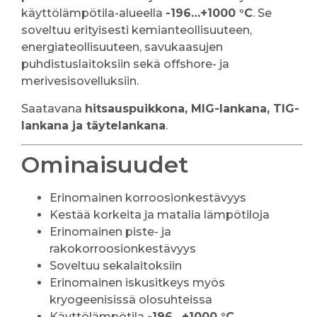
käyttölämpötila-alueella
-196…+1000 °C
. Se
soveltuu erityisesti kemianteollisuuteen,
energiateollisuuteen, savukaasujen
puhdistuslaitoksiin sekä offshore- ja
merivesisovelluksiin.
Saatavana
hitsauspuikkona, MIG-lankana, TIG-
lankana ja täytelankana
.
Ominaisuudet
Erinomainen korroosionkestävyys
Kestää korkeita ja matalia lämpötiloja
Erinomainen piste- ja
rakokorroosionkestävyys
Soveltuu sekalaitoksiin
Erinomainen iskusitkeys myös
kryogeenisissä olosuhteissa
Käyttölämpötila
-196…+1000 °C