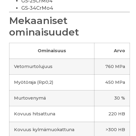
GS-25CrMo4
GS-34CrMo4
Mekaaniset
ominaisuudet
Ominaisuus
Arvo
Vetomurtolujuus
760 MPa
Myötöraja (Rp0,2)
450 MPa
Murtovenymä
30 %
Kovuus hitsattuna
220 HB
Kovuus kylmämuokattuna
>300 HB