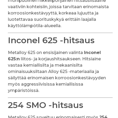
monipuolinen nikkelipohjainen hitsauslisäaine
vaativiin kohteisiin, joissa tarvitaan erinomaista
korroosionkestävyyttä, korkeaa lujuutta ja
luotettavaa suorituskykyä erittäin laajalla
käyttölämpötila-alueella.
Inconel 625 -hitsaus
Metalloy 625 on ensisijainen valinta
Inconel
625:n
liitos- ja korjaushitsaukseen. Hitsiaine
vastaa kemiallisilta ja mekaanisilta
ominaisuuksiltaan Alloy 625 -materiaalia ja
säilyttää erinomaisen korroosionkestävyyden
myös aggressiivisissa kemiallisissa
ympäristöissä.
254 SMO -hitsaus
Metalloy 625 soveltuu erinomaisesti myös
254