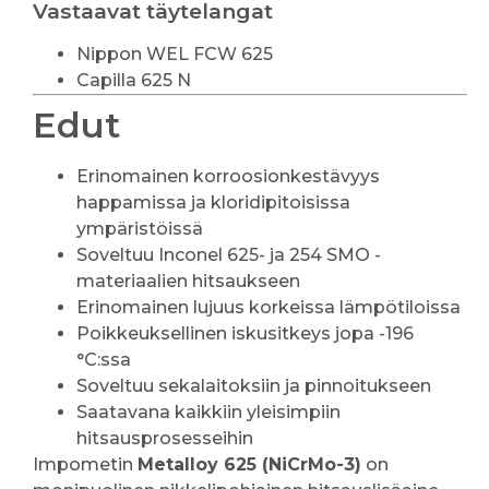
Vastaavat täytelangat
Nippon WEL FCW 625
Capilla 625 N
Edut
Erinomainen korroosionkestävyys
happamissa ja kloridipitoisissa
ympäristöissä
Soveltuu Inconel 625- ja 254 SMO -
materiaalien hitsaukseen
Erinomainen lujuus korkeissa lämpötiloissa
Poikkeuksellinen iskusitkeys jopa -196
°C:ssa
Soveltuu sekalaitoksiin ja pinnoitukseen
Saatavana kaikkiin yleisimpiin
hitsausprosesseihin
Impometin
Metalloy 625 (NiCrMo-3)
on