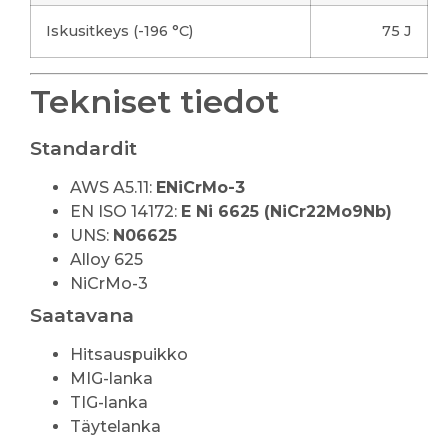
Iskusitkeys (-196 °C)
75 J
Tekniset tiedot
Standardit
AWS A5.11:
ENiCrMo-3
EN ISO 14172:
E Ni 6625 (NiCr22Mo9Nb)
UNS:
N06625
Alloy 625
NiCrMo-3
Saatavana
Hitsauspuikko
MIG-lanka
TIG-lanka
Täytelanka