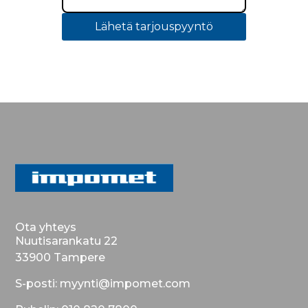
Lähetä tarjouspyyntö
Ota yhteys
Nuutisarankatu 22
33900 Tampere
S-posti: myynti@impomet.com