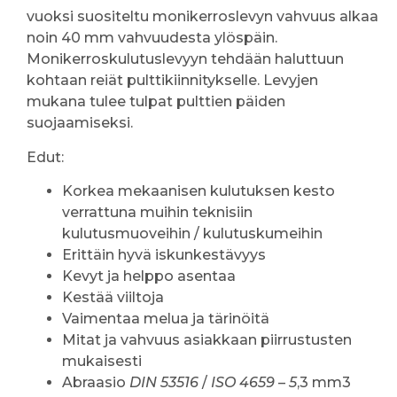
vuoksi suositeltu monikerroslevyn vahvuus alkaa
noin 40 mm vahvuudesta ylöspäin.
Monikerroskulutuslevyyn tehdään haluttuun
kohtaan reiät pulttikiinnitykselle. Levyjen
mukana tulee tulpat pulttien päiden
suojaamiseksi.
Edut:
Korkea mekaanisen kulutuksen kesto
verrattuna muihin teknisiin
kulutusmuoveihin / kulutuskumeihin
Erittäin hyvä iskunkestävyys
Kevyt ja helppo asentaa
Kestää viiltoja
Vaimentaa melua ja tärinöitä
Mitat ja vahvuus asiakkaan piirrustusten
mukaisesti
Abraasio
DIN 53516
/
ISO 4659
–
5
,3 mm3