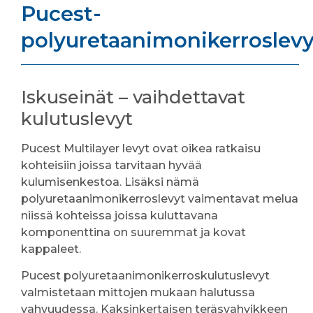
Pucest-
polyuretaanimonikerroslev
Iskuseinät – vaihdettavat
kulutuslevyt
Pucest Multilayer levyt ovat oikea ratkaisu
kohteisiin joissa tarvitaan hyvää
kulumisenkestoa. Lisäksi nämä
polyuretaanimonikerroslevyt vaimentavat melua
niissä kohteissa joissa kuluttavana
komponenttina on suuremmat ja kovat
kappaleet.
Pucest polyuretaanimonikerroskulutuslevyt
valmistetaan mittojen mukaan halutussa
vahvuudessa. Kaksinkertaisen teräsvahvikkeen