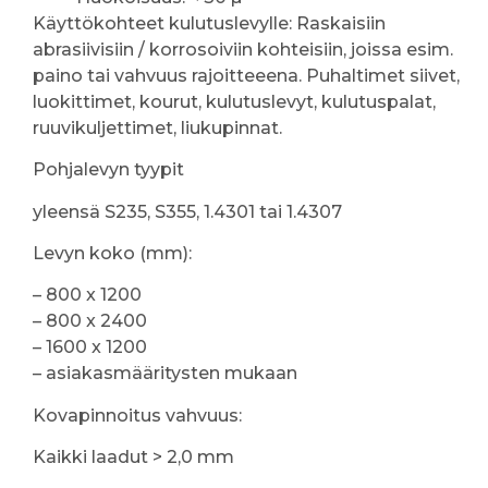
Käyttökohteet kulutuslevylle: Raskaisiin
abrasiivisiin / korrosoiviin kohteisiin, joissa esim.
paino tai vahvuus rajoitteeena. Puhaltimet siivet,
luokittimet, kourut, kulutuslevyt, kulutuspalat,
ruuvikuljettimet, liukupinnat.
Pohjalevyn tyypit
yleensä S235, S355, 1.4301 tai 1.4307
Levyn koko (mm):
– 800 x 1200
– 800 x 2400
– 1600 x 1200
– asiakasmääritysten mukaan
Kovapinnoitus vahvuus:
Kaikki laadut > 2,0 mm