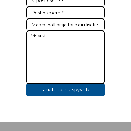
Lähetä tarjouspyyntö