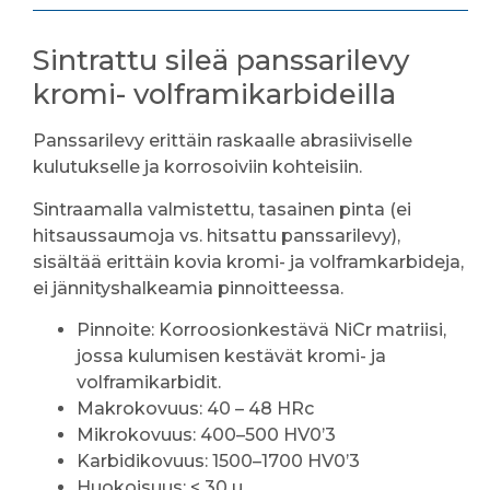
Sintrattu sileä panssarilevy
kromi- volframikarbideilla
Panssarilevy erittäin raskaalle abrasiiviselle
kulutukselle ja korrosoiviin kohteisiin.
Sintraamalla valmistettu, tasainen pinta (ei
hitsaussaumoja vs. hitsattu panssarilevy),
sisältää erittäin kovia kromi- ja volframkarbideja,
ei jännityshalkeamia pinnoitteessa.
Pinnoite: Korroosionkestävä NiCr matriisi,
jossa kulumisen kestävät kromi- ja
volframikarbidit.
Makrokovuus: 40 – 48 HRc
Mikrokovuus: 400–500 HV0’3
Karbidikovuus: 1500–1700 HV0’3
Huokoisuus: < 30 µ