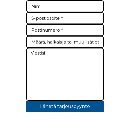
Lähetä tarjouspyyntö