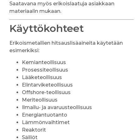
Saatavana myös erikoislaatuja asiakkaan
materiaalin mukaan.
Käyttökohteet
Erikoismetallien hitsauslisäaineita käytetään
esimerkiksi:
Kemianteollisuus
Prosessiteollisuus
Lääketeollisuus
Elintarviketeollisuus
Offshore-teollisuus
Meriteollisuus
Ilmailu- ja avaruusteollisuus
Energiantuotanto
Lämmönvaihtimet
Reaktorit
Säiliöt