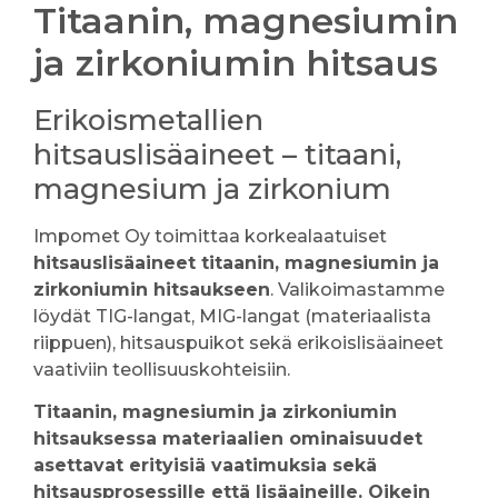
Titaanin, magnesiumin
ja zirkoniumin hitsaus
Erikoismetallien
hitsauslisäaineet – titaani,
magnesium ja zirkonium
Impomet Oy toimittaa korkealaatuiset
hitsauslisäaineet titaanin, magnesiumin ja
zirkoniumin hitsaukseen
. Valikoimastamme
löydät TIG-langat, MIG-langat (materiaalista
riippuen), hitsauspuikot sekä erikoislisäaineet
vaativiin teollisuuskohteisiin.
Titaanin, magnesiumin ja zirkoniumin
hitsauksessa materiaalien ominaisuudet
asettavat erityisiä vaatimuksia sekä
hitsausprosessille että lisäaineille. Oikein