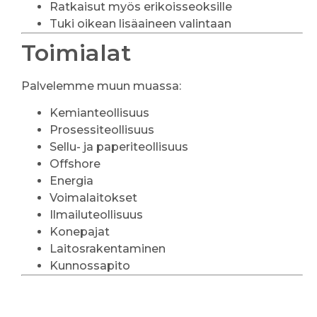
Ratkaisut myös erikoisseoksille
Tuki oikean lisäaineen valintaan
Toimialat
Palvelemme muun muassa:
Kemianteollisuus
Prosessiteollisuus
Sellu- ja paperiteollisuus
Offshore
Energia
Voimalaitokset
Ilmailuteollisuus
Konepajat
Laitosrakentaminen
Kunnossapito