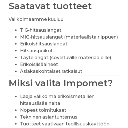
Saatavat tuotteet
Valikoimaamme kuuluu:
TIG-hitsauslangat
MIG-hitsauslangat (materiaalista riippuen)
Erikoishitsauslangat
Hitsauspuikot
Täytelangat (soveltuville materiaaleille)
Erikoislisäaineet
Asiakaskohtaiset ratkaisut
Miksi valita Impomet?
Laaja valikoima erikoismetallien
hitsauslisäaineita
Nopeat toimitukset
Tekninen asiantuntemus
Tuotteet vaativaan teollisuuskäyttöön