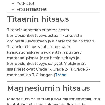
Putkistot
Prosessilaitteet
Titaanin hitsaus
Titaani tunnetaan erinomaisesta
korroosionkestävyydestään, korkeasta
ominaislujuudestaan ja alhaisesta painostaan.
Titaanin hitsaus vaatii tehokkaan
kaasusuojauksen sekä erittäin puhtaat
materiaalipinnat, jotta hitsin sitkeys ja
korroosionkestävyys säilyvät. Yleisimmät
lisäaineet ovat Grade 1-, Grade 2- ja Grade 5 -
materiaalien TIG-langat. (
Trepo
)
Magnesiumin hitsaus
Magnesium on erittäin kevyt rakennemetalli, jota
käytetään erityisesti ajoneuvo-, ilmailu- ja