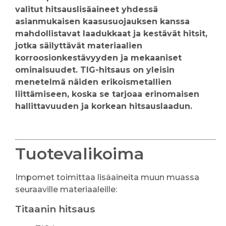
valitut hitsauslisäaineet yhdessä
asianmukaisen kaasusuojauksen kanssa
mahdollistavat laadukkaat ja kestävät hitsit,
jotka säilyttävät materiaalien
korroosionkestävyyden ja mekaaniset
ominaisuudet. TIG-hitsaus on yleisin
menetelmä näiden erikoismetallien
liittämiseen, koska se tarjoaa erinomaisen
hallittavuuden ja korkean hitsauslaadun.
Tuotevalikoima
Impomet toimittaa lisäaineita muun muassa
seuraaville materiaaleille:
Titaanin hitsaus