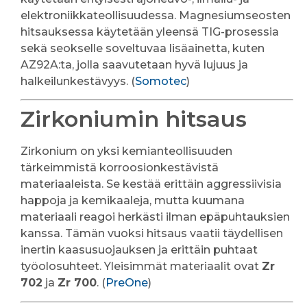
elektroniikkateollisuudessa. Magnesiumseosten
hitsauksessa käytetään yleensä TIG-prosessia
sekä seokselle soveltuvaa lisäainetta, kuten
AZ92A:ta, jolla saavutetaan hyvä lujuus ja
halkeilunkestävyys. (
Somotec
)
Zirkoniumin hitsaus
Zirkonium on yksi kemianteollisuuden
tärkeimmistä korroosionkestävistä
materiaaleista. Se kestää erittäin aggressiivisia
happoja ja kemikaaleja, mutta kuumana
materiaali reagoi herkästi ilman epäpuhtauksien
kanssa. Tämän vuoksi hitsaus vaatii täydellisen
inertin kaasusuojauksen ja erittäin puhtaat
työolosuhteet. Yleisimmät materiaalit ovat
Zr
702
ja
Zr 700
. (
PreOne
)