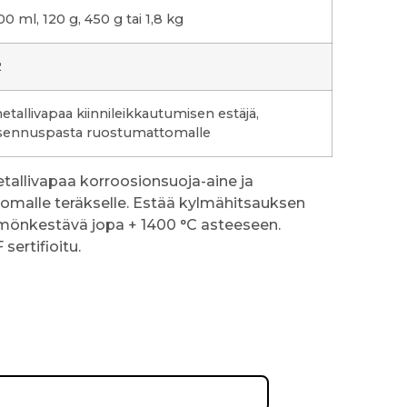
00 ml, 120 g, 450 g tai 1,8 kg
2
etallivapaa kiinnileikkautumisen estäjä,
sennuspasta ruostumattomalle
tallivapaa korroosionsuoja-aine ja
malle teräkselle. Estää kylmähitsauksen
ämmönkestävä jopa + 1400 °C asteeseen.
sertifioitu.