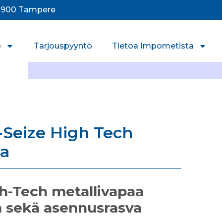
33900 Tampere
o
Tarjouspyyntö
Tietoa Impometista
-Seize High Tech
va
gh-Tech metallivapaa
a sekä asennusrasva