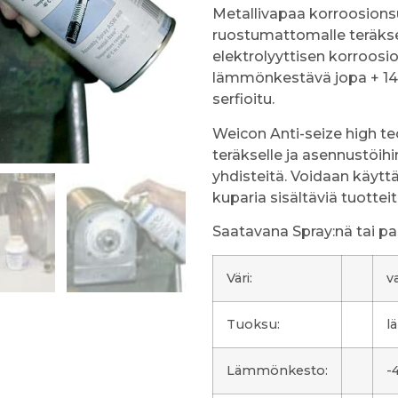
Metallivapaa korroosions
ruostumattomalle teräksel
elektrolyyttisen korroosio
lämmönkestävä jopa + 140
serfioitu.
Weicon Anti-seize high t
teräkselle ja asennustöihin
yhdisteitä. Voidaan käytt
kuparia sisältäviä tuotteit
Saatavana Spray:nä tai pa
Väri:
v
Tuoksu:
l
Lämmönkesto:
-