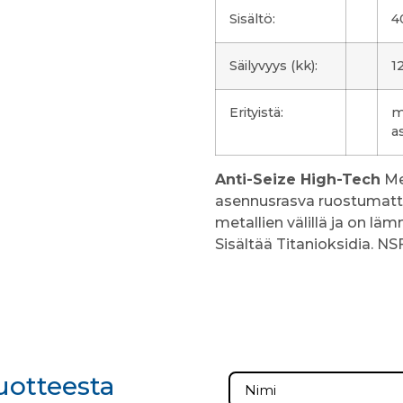
Sisältö:
4
Säilyvyys (kk):
1
Erityistä:
m
a
Anti-Seize High-Tech
Me
asennusrasva ruostumatto
metallien välillä ja on l
Sisältää Titanioksidia. NSF 
tuotteesta