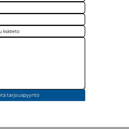
tä tarjouspyyntö