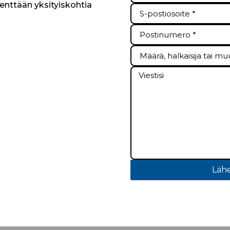
kenttään yksityiskohtia
Lähe