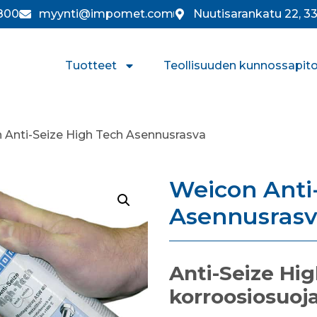
800
myynti@impomet.com
Nuutisarankatu 22, 
Tuotteet
Teollisuuden kunnossapit
 Anti-Seize High Tech Asennusrasva
Weicon Anti
Asennusras
Anti-Seize Hi
korroosiosuoj