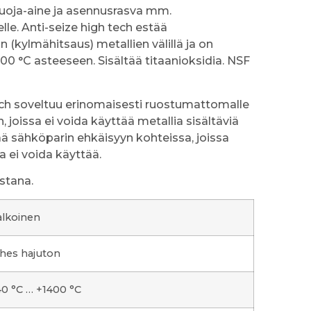
uoja-aine ja asennusrasva mm.
le. Anti-seize high tech estää
n (kylmähitsaus) metallien välillä ja on
0 °C asteeseen. Sisältää titaanioksidia. NSF
ech soveltuu erinomaisesti ruostumattomalle
, joissa ei voida käyttää metallia sisältäviä
ää sähköparin ehkäisyyn kohteissa, joissa
a ei voida käyttää.
stana.
alkoinen
ähes hajuton
40 °C … +1400 °C