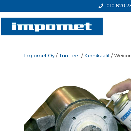
010 820 7
Impomet Oy
/
Tuotteet
/
Kemikaalit
/ Weicon