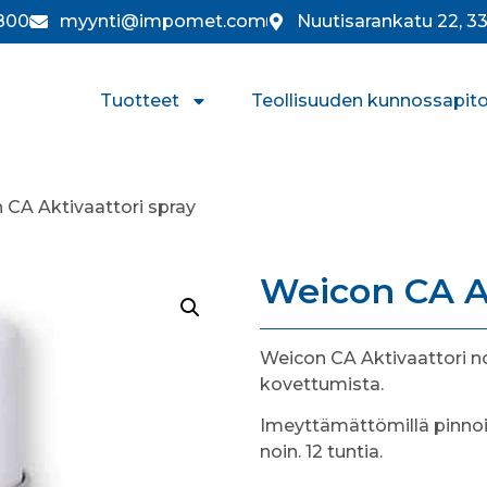
800
myynti@impomet.com
Nuutisarankatu 22, 
Tuotteet
Teollisuuden kunnossapit
 CA Aktivaattori spray
Weicon CA Ak
Weicon CA Aktivaattori 
kovettumista.
Imeyttämättömillä pinnoi
noin. 12 tuntia.