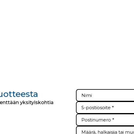
tuotteesta
kenttään yksityiskohtia