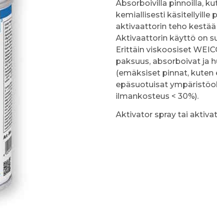
Absorboivilla pinnoilla, ku
kemiallisesti käsitellyille p
aktivaattorin teho kestää 
Aktivaattorin käyttö on s
Erittäin viskoosiset WEIC
paksuus, absorboivat ja hu
(emäksiset pinnat, kuten e
epäsuotuisat ympäristöolo
ilmankosteus < 30%).
Aktivator spray tai aktiva