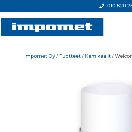
010 820 7
Impomet Oy
/
Tuotteet
/
Kemikaalit
/ Weicon