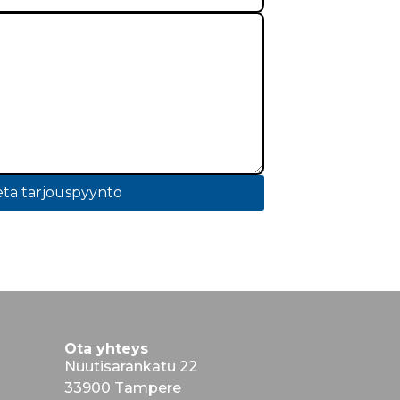
tä tarjouspyyntö
Ota yhteys
Nuutisarankatu 22
33900 Tampere