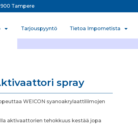
33900 Tampere
o
Tarjouspyyntö
Tietoa Impometista
tivaattori spray
nopeuttaa WEICON syanoakrylaattiliimojen
lla aktivaattorien tehokkuus kestää jopa