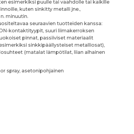
ten esimerkiksi puulle tai vaahdolle tai kaikille
innoille, kuten sinkitty metalli jne.,
n. minuutin.
uositeltavaa seuraavien tuotteiden kanssa:
ON-kontaktityypit, suuri liimakerroksen
okoiset pinnat, passiiviset materiaalit
simerkiksi sinkkipäällysteiset metalliosat),
suhteet (matalat lämpötilat, liian alhainen
tor spray, asetonipohjainen