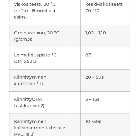
Viskositeetti, 20 °C
keskiviskositeetti,
(mPa·s) Brookfield
70-110
esim.:
Ominaispaino, 20 °C
1,02 – 1,10
(g/cm3):
Leimahduspiste °C,
87
DIN 55213:
Kiinnittyminen
20 – 50s
alumiiniin * 1):
KiinnittyORA
3 – 15s
testikumiin 2):
Kiinnittyminen
10 -50s
kaksinkerroin taitetulle
PVC:lle 3):