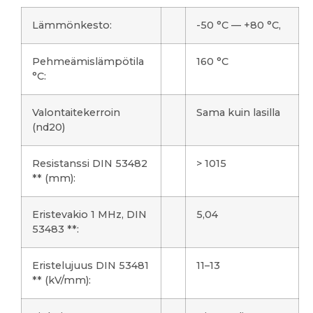
Lämmönkesto:
-50 °C — +80 °C,
Pehmeämislämpötila
160 °C
°C:
Valontaitekerroin
Sama kuin lasilla
(nd20)
Resistanssi DIN 53482
> 1015
** (mm):
Eristevakio 1 MHz, DIN
5,04
53483 **:
Eristelujuus DIN 53481
11–13
** (kV/mm):