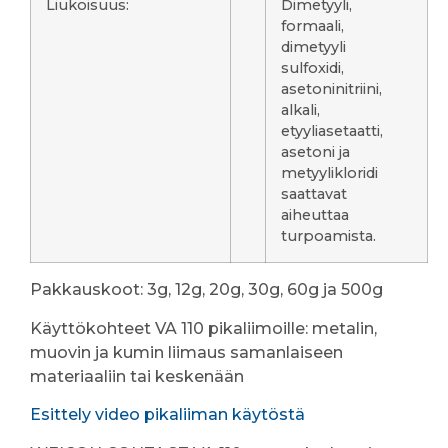
Liukoisuus:
Dimetyyli,
formaali,
dimetyyli
sulfoxidi,
asetoninitriini,
alkali,
etyyliasetaatti,
asetoni ja
metyylikloridi
saattavat
aiheuttaa
turpoamista.
Pakkauskoot: 3g, 12g, 20g, 30g, 60g ja 500g
Käyttökohteet VA 110 pikaliimoille: metalin,
muovin ja kumin liimaus samanlaiseen
materiaaliin tai keskenään
Esittely video pikaliiman käytöstä