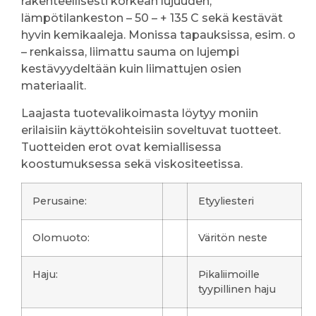
rakenteellisesti korkean lujuuden,
lämpötilankeston – 50 – + 135 C sekä kestävät
hyvin kemikaaleja. Monissa tapauksissa, esim. o
– renkaissa, liimattu sauma on lujempi
kestävyydeltään kuin liimattujen osien
materiaalit.
Laajasta tuotevalikoimasta löytyy moniin
erilaisiin käyttökohteisiin soveltuvat tuotteet.
Tuotteiden erot ovat kemiallisessa
koostumuksessa sekä viskositeetissa.
Perusaine:
Etyyliesteri
Olomuoto:
Väritön neste
Haju:
Pikaliimoille
tyypillinen haju