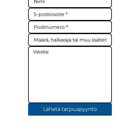
Lähetä tarjouspyyntö