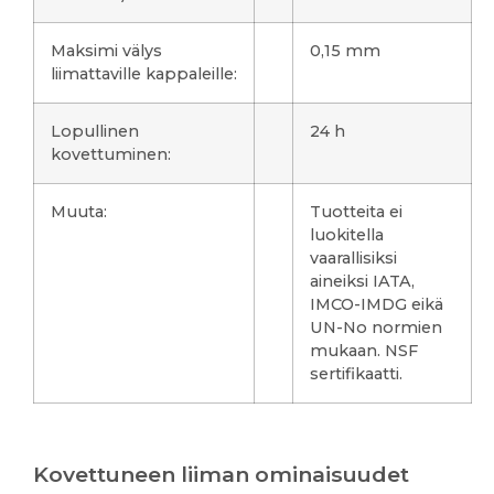
Maksimi välys
0,15 mm
liimattaville kappaleille:
Lopullinen
24 h
kovettuminen:
Muuta:
Tuotteita ei
luokitella
vaarallisiksi
aineiksi IATA,
IMCO-IMDG eikä
UN-No normien
mukaan. NSF
sertifikaatti.
Kovettuneen liiman ominaisuudet