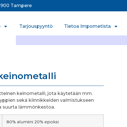
33900 Tampere
o
Tarjouspyyntö
Tietoa Impometista
einometalli
tteinen keinometalli, jota käytetään mm.
yyppien sekä kiinnikkeiden valmistukseen
ita suurta lämmönkestoa.
80% alumiini 20% epoksi