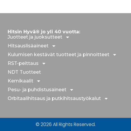
Hitsin Hyvä® jo yli 40 vuotta:
Juotteet ja juoksutteet
Hitsauslisäaineet
Kulumisen kestävät tuotteet ja pinnoitteet
RST-peittaus
NDT Tuotteet
Kemikaalit
Pesu- ja puhdistusaineet
Orbitaalihitsaus ja putkihitsaustyökalut
© 2026 All Rights Reserved.