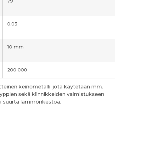
79
0,03
10 mm
200 000
tteinen keinometalli, jota käytetään mm.
yyppien sekä kiinnikkeiden valmistukseen
ita suurta lämmönkestoa.