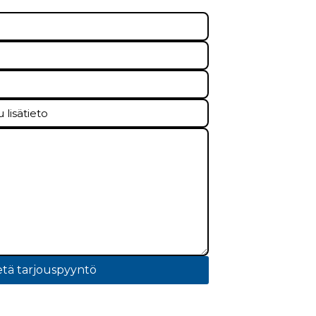
tä tarjouspyyntö