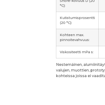
Shore-kovuus D (20
°C):
Kutistumisprosentti
(20 °C):
Kohteen max.
pinnoitevahvuus:
Viskositeetti mPa s:
Nestemäinen, alumiinitäy
valujen, muottien, protot
kohteissa joissa ei vaad