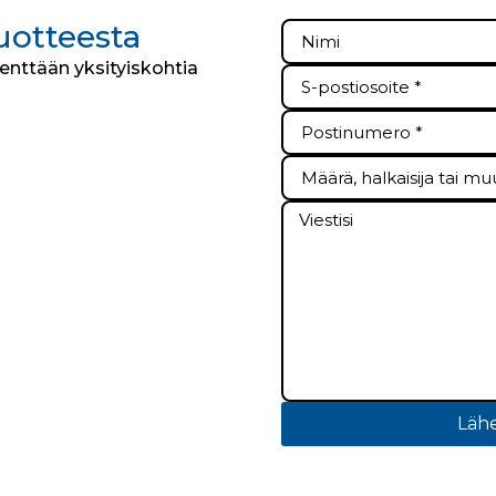
tuotteesta
kenttään yksityiskohtia
Lähe