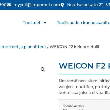
800
myynti@impomet.com
Nuutisarankatu 22, 
Tuotteet
Teollisuuden kunnossapit
tuotteet ja pinnoitteet
/ WEICON F2 keinometalli
WEICON F2 k
Nestemäinen, alumiinitäy
valujen, muottien, protot
kohteissa joissa ei vaad
Koostumus