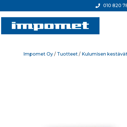
010 820 7
Impomet Oy
/
Tuotteet
/
Kulumisen kestävät 