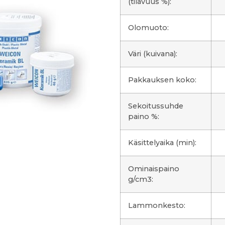
(tilavuus %):
Olomuoto:
Väri (kuivana):
Pakkauksen koko:
Sekoitussuhde
paino %:
Käsittelyaika (min):
Ominaispaino
g/cm3:
Lammonkesto: