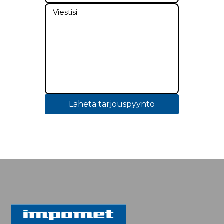
Lähetä tarjouspyyntö