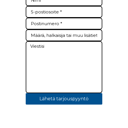
Lähetä tarjouspyyntö