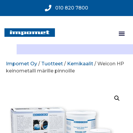
010 820 7800
Impomet Oy
/
Tuotteet
/
Kemikaalit
/ Weicon HP
keinometalli märille pinnoille