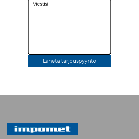
Lähetä tarjouspyyntö