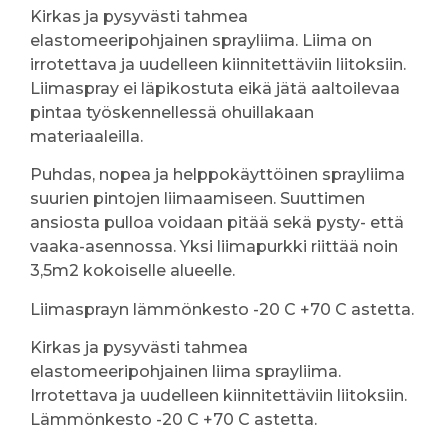
Kirkas ja pysyvästi tahmea
elastomeeripohjainen sprayliima. Liima on
irrotettava ja uudelleen kiinnitettäviin liitoksiin.
Liimaspray ei läpikostuta eikä jätä aaltoilevaa
pintaa työskennellessä ohuillakaan
materiaaleilla.
Puhdas, nopea ja helppokäyttöinen sprayliima
suurien pintojen liimaamiseen. Suuttimen
ansiosta pulloa voidaan pitää sekä pysty- että
vaaka-asennossa. Yksi liimapurkki riittää noin
3,5m2 kokoiselle alueelle.
Liimasprayn lämmönkesto -20 C +70 C astetta.
Kirkas ja pysyvästi tahmea
elastomeeripohjainen liima sprayliima.
Irrotettava ja uudelleen kiinnitettäviin liitoksiin.
Lämmönkesto -20 C +70 C astetta.