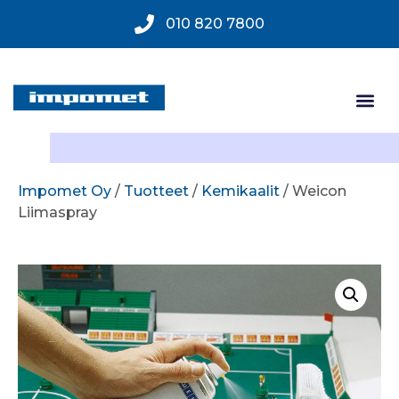
010 820 7800
Impomet Oy
/
Tuotteet
/
Kemikaalit
/ Weicon
Liimaspray