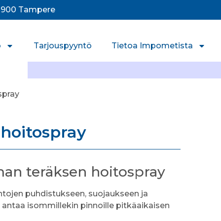
33900 Tampere
o
Tarjouspyyntö
Tietoa Impometista
spray
hoitospray
n teräksen hoitospray
ntojen puhdistukseen, suojaukseen ja
 antaa isommillekin pinnoille pitkäaikaisen