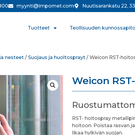
800
myynti@impomet.com
Nuutisarankatu 22, 
Tuotteet
Teollisuuden kunnossapit
ja nesteet
/
Suojaus ja huoltosprayt
/ Weicon RST-hoito
Weicon RST-
Ruostumattoma
RST- hoitospray metallipi
hoitoon. Poistaa rasvan ja
likaa hylkivän suojan.