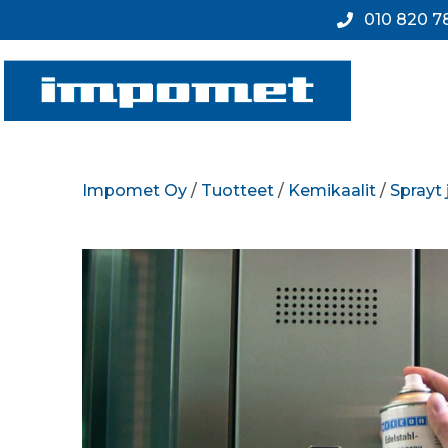
010 820 7
Impomet Oy
/
Tuotteet
/
Kemikaalit
/
Sprayt 