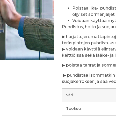
Poistaa lika-, puhdis
öljyiset sormenjäljet
Voidaan käyttää myös
Puhdistus, hoito ja suojaus
▶ harjattujen, mattapinto
teräspintojen puhdistuksee
▶ voidaan käyttää elintar
keittiöissä sekä lääke- ja
▶ poistaa tahrat ja sorme
▶ puhdistaa isommatkin p
suojakerroksen ja saa ve
Väri:
Tuoksu: