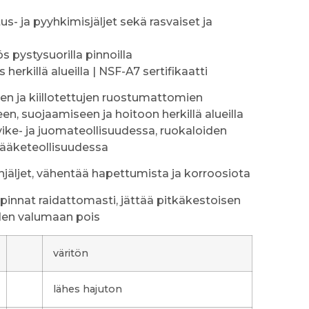
tus- ja pyyhkimisjäljet sekä rasvaiset ja
 pystysuorilla pinnoilla
 herkillä alueilla | NSF-A7 sertifikaatti
jen ja kiillotettujen ruostumattomien
n, suojaamiseen ja hoitoon herkillä alueilla
vike- ja juomateollisuudessa, ruokaloiden
 lääketeollisuudessa
njäljet, vähentää hapettumista ja korroosiota
innat raidattomasti, jättää pitkäkestoisen
den valumaan pois
väritön
lähes hajuton