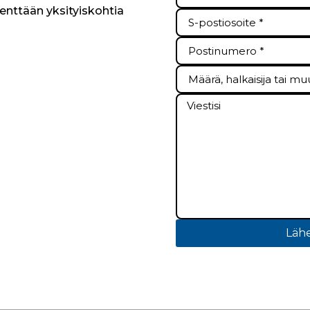
kenttään yksityiskohtia
Lähe