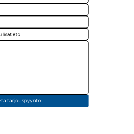
tä tarjouspyyntö