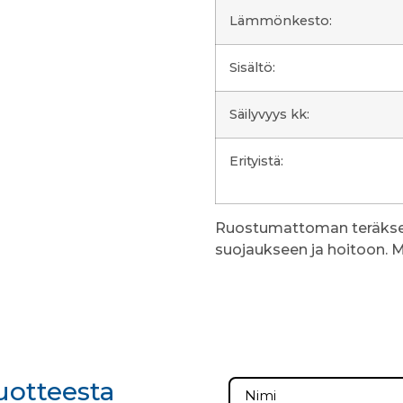
Lämmönkesto:
Sisältö:
Säilyvyys kk:
Erityistä:
Ruostumattoman teräksen 
suojaukseen ja hoitoon. M
tuotteesta