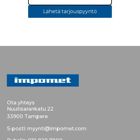
Lähetä tarjouspyyntö
Ota yhteys
Nuutisarankatu 22
33900 Tampere
S-posti: myynti@impomet.com