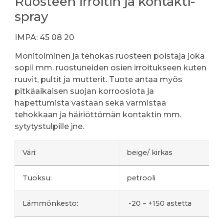
Ruosteen irroitin ja kontakti-
spray
IMPA: 45 08 20
Monitoiminen ja tehokas ruosteen poistaja joka
sopii mm. ruostuneiden osien irroitukseen kuten
ruuvit, pultit ja mutterit. Tuote antaa myös
pitkäaikaisen suojan korroosiota ja
hapettumista vastaan sekä varmistaa
tehokkaan ja häiriöttömän kontaktin mm.
sytytystulpille jne.
Väri:
beige/ kirkas
Tuoksu:
petrooli
Lämmönkesto:
-20 – +150 astetta