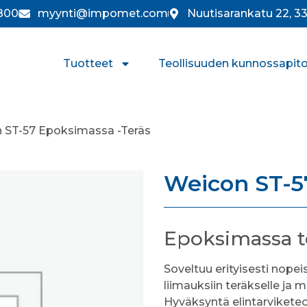
800
myynti@impomet.com
Nuutisarankatu 22, 
Tuotteet
Teollisuuden kunnossapit
 ST-57 Epoksimassa -Teräs
Weicon ST-5
Epoksimassa te
Soveltuu erityisesti nopeis
liimauksiin teräkselle ja mu
Hyväksyntä elintarviketeo