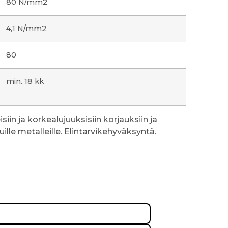
80 N/mm2
4,1 N/mm2
80
min. 18 kk
in ja korkealujuuksisiin korjauksiin ja
uille metalleille. Elintarvikehyväksyntä.