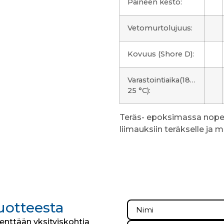
Paineen kesto:
Vetomurtolujuus:
Kovuus (Shore D):
Varastointiaika(18…
25 °C):
Teräs- epoksimassa nopeisi
liimauksiin teräkselle ja m
tuotteesta
kenttään yksityiskohtia