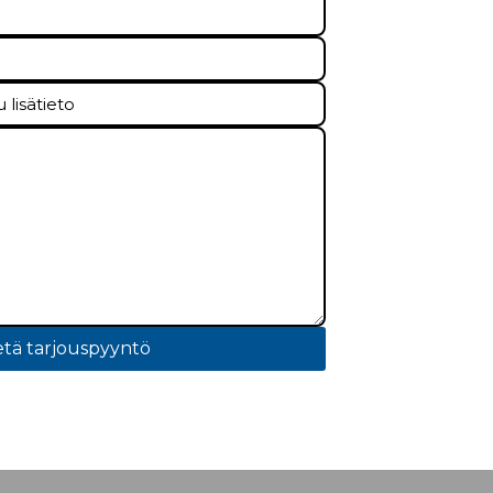
tä tarjouspyyntö