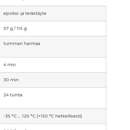
epoksi- ja terästäyte
57 g / 115 g
tumman harmaa
4 min
30 min
24 tuntia
-35 °C … 120 °C (+150 °C hetkellisesti)