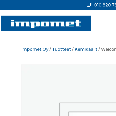
010 820 7
Impomet Oy
/
Tuotteet
/
Kemikaalit
/ Weicon