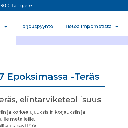
33900 Tampere
o
Tarjouspyyntö
Tietoa Impometista
7 Epoksimassa -Teräs
räs, elintarviketeollisuus
iin ja korkealujuuksisiin korjauksiin ja
ille metalleille.
llisuus käyttöön.