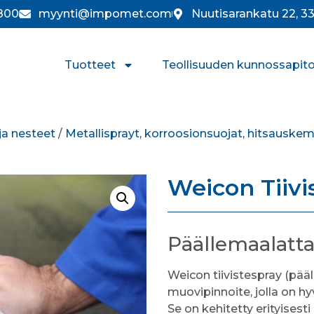
800
myynti@impomet.com
Nuutisarankatu 22, 
Tuotteet
Teollisuuden kunnossapit
ja nesteet
/
Metallisprayt, korroosionsuojat, hitsauskem
Weicon Tiivi
Päällemaalatta
Weicon tiivistespray (pää
muovipinnoite, jolla on hy
Se on kehitetty erityises