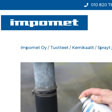
010 820 7
Impomet Oy
/
Tuotteet
/
Kemikaalit
/
Sprayt 