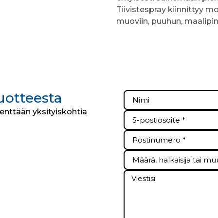
Tiivistespray kiinnittyy mo
muoviin, puuhun, maalipin
tuotteesta
kenttään yksityiskohtia