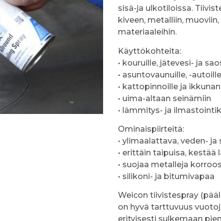
sisä-ja ulkotiloissa. Tiivi
kiveen, metalliin, muoviin
materiaaleihin.
Käyttökohteita:
• kouruille, jätevesi- ja sa
• asuntovaunuille, -autoill
• kattopinnoille ja ikkuna
• uima-altaan seinämiin
• lämmitys- ja ilmastoint
Ominaispiirteitä:
• ylimaalattava, veden- j
• erittäin taipuisa, kestää
• suojaa metalleja korroos
• silikoni- ja bitumivapaa
Weicon tiivistespray (pää
on hyvä tarttuvuus vuotoj
erityisesti sulkemaan pien