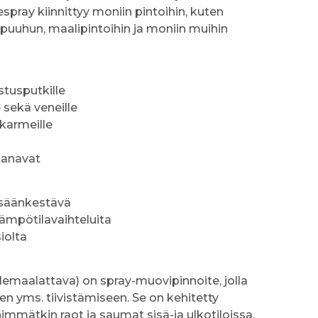
stespray kiinnittyy moniin pintoihin, kuten
, puuhun, maalipintoihin ja moniin muihin
ostusputkille
e sekä veneille
nkarmeille
ikanavat
a säänkestävä
 lämpötilavaihteluita
iolta
llemaalattava) on spray-muovipinnoite, jolla
en yms. tiivistämiseen. Se on kehitetty
immätkin raot ja saumat sisä-ja ulkotiloissa.