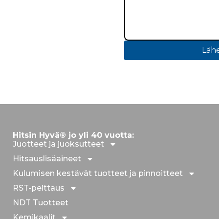
Lähe
Hitsin Hyvä® jo yli 40 vuotta:
Juotteet ja juoksutteet
Hitsauslisäaineet
Kulumisen kestävät tuotteet ja pinnoitteet
RST-peittaus
NDT Tuotteet
Kemikaalit