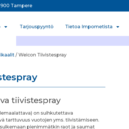
33900 Tampere
o
Tarjouspyyntö
Tietoa Impometista
ikaalit
/ Weicon Tiivistespray
stespray
va tiivistespray
llemaalattava) on suihkutettava
vä tarttuvuus vuotojen yms. tiivistämiseen.
ti sulkemaan pienimmätkin raot ja saumat