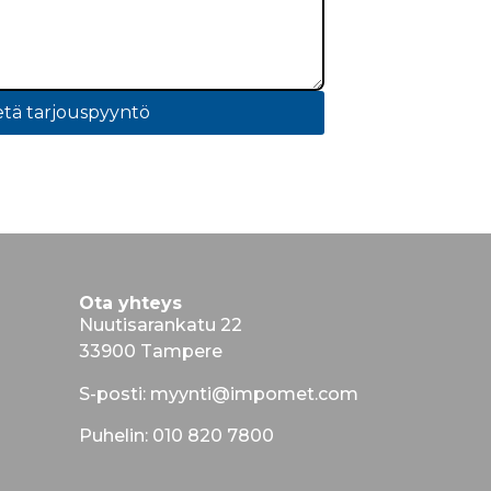
tä tarjouspyyntö
Ota yhteys
Nuutisarankatu 22
33900 Tampere
S-posti: myynti@impomet.com
Puhelin: 010 820 7800