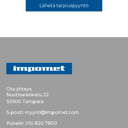
Lähetä tarjouspyyntö
Ota yhteys
Nuutisarankatu 22
33900 Tampere
S-posti: myynti@impomet.com
Puhelin: 010 820 7800