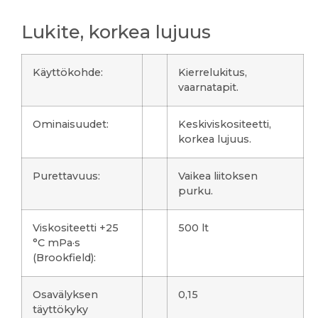
Lukite, korkea lujuus
Käyttökohde:
Kierrelukitus,
vaarnatapit.
Ominaisuudet:
Keskiviskositeetti,
korkea lujuus.
Purettavuus:
Vaikea liitoksen
purku.
Viskositeetti +25
500 lt
°C mPa·s
(Brookfield):
Osavälyksen
0,15
täyttökyky