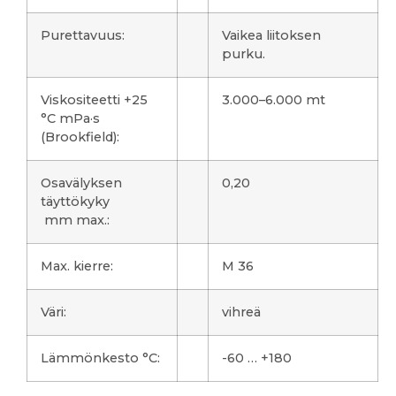
Purettavuus:
Vaikea liitoksen
purku.
Viskositeetti +25
3.000–6.000 mt
°C mPa·s
(Brookfield):
Osavälyksen
0,20
täyttökyky
mm max.:
Max. kierre:
M 36
Väri:
vihreä
Lämmönkesto °C:
-60 … +180