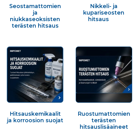
Seostamattomien
Nikkeli- ja
ja
kupariseosten
niukkaseoksisten
hitsaus
(17)
terästen hitsaus
(20)
Hitsauskemikaalit
Ruostumattomien
ja korroosion suojat
terästen
(14)
hitsauslisäaineet
(14)