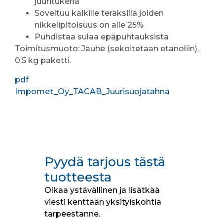
juuritukena
Soveltuu kaikille teräksillä joiden
nikkelipitoisuus on alle 25%
Puhdistaa sulaa epäpuhtauksista
Toimitusmuoto: Jauhe (sekoitetaan etanoliin),
0,5 kg paketti.
pdf
Impomet_Oy_TACAB_Juurisuojatahna
Pyydä tarjous tästä
tuotteesta
Olkaa ystävällinen ja lisätkää
viesti kenttään yksityiskohtia
tarpeestanne.