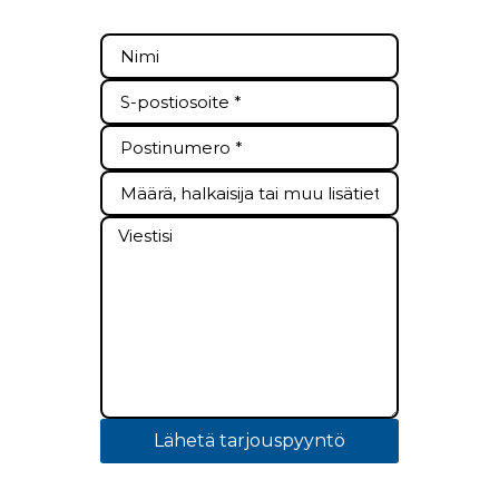
Lähetä tarjouspyyntö