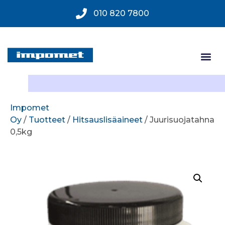
010 820 7800
Impomet
Oy
/
Tuotteet
/
Hitsauslisäaineet
/ Juurisuojatahna
0,5kg