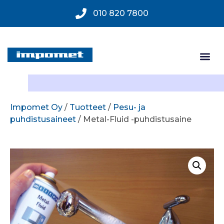
010 820 7800
Impomet Oy
/
Tuotteet
/
Pesu- ja
puhdistusaineet
/ Metal-Fluid -puhdistusaine