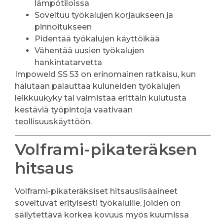
lämpötiloissa
Soveltuu työkalujen korjaukseen ja
pinnoitukseen
Pidentää työkalujen käyttöikää
Vähentää uusien työkalujen
hankintatarvetta
Impoweld SS 53 on erinomainen ratkaisu, kun
halutaan palauttaa kuluneiden työkalujen
leikkuukyky tai valmistaa erittäin kulutusta
kestäviä työpintoja vaativaan
teollisuuskäyttöön.
Volframi-pikateräksen
hitsaus
Volframi-pikateräksiset hitsauslisäaineet
soveltuvat erityisesti työkaluille, joiden on
säilytettävä korkea kovuus myös kuumissa