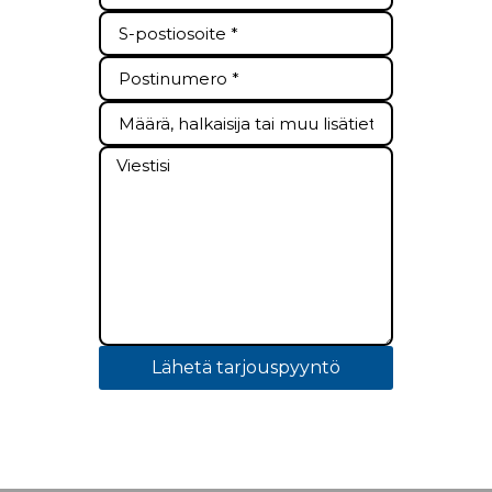
Lähetä tarjouspyyntö