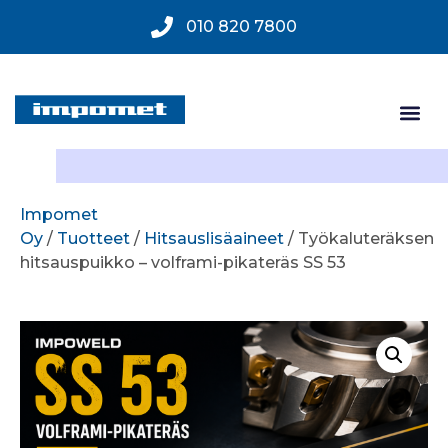
010 820 7800
Impomet
Oy
/
Tuotteet
/
Hitsauslisäaineet
/ Työkaluteräksen
hitsauspuikko – volframi-pikateräs SS 53