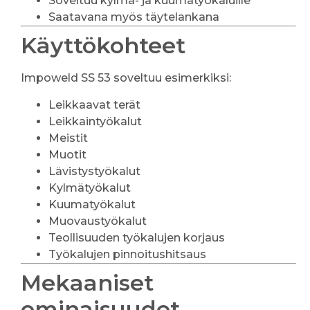
Soveltuu kylmä- ja kuumatyökaluille
Saatavana myös täytelankana
Käyttökohteet
Impoweld SS 53 soveltuu esimerkiksi:
Leikkaavat terät
Leikkaintyökalut
Meistit
Muotit
Lävistystyökalut
Kylmätyökalut
Kuumatyökalut
Muovaustyökalut
Teollisuuden työkalujen korjaus
Työkalujen pinnoitushitsaus
Mekaaniset
ominaisuudet