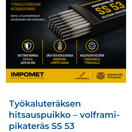
Työkaluteräksen
hitsauspuikko – volframi-
pikateräs SS 53