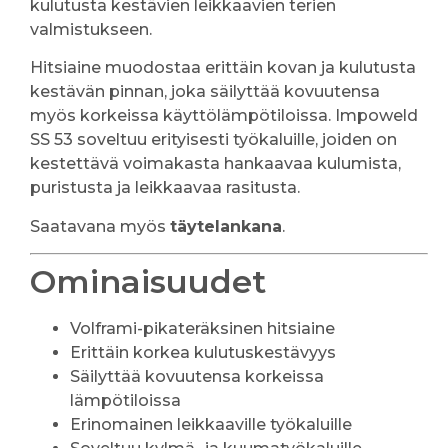
kulutusta kestävien leikkaavien terien
valmistukseen.
Hitsiaine muodostaa erittäin kovan ja kulutusta
kestävän pinnan, joka säilyttää kovuutensa
myös korkeissa käyttölämpötiloissa. Impoweld
SS 53 soveltuu erityisesti työkaluille, joiden on
kestettävä voimakasta hankaavaa kulumista,
puristusta ja leikkaavaa rasitusta.
Saatavana myös
täytelankana
.
Ominaisuudet
Volframi-pikateräksinen hitsiaine
Erittäin korkea kulutuskestävyys
Säilyttää kovuutensa korkeissa
lämpötiloissa
Erinomainen leikkaaville työkaluille