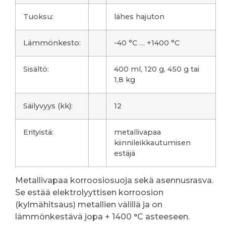
Tuoksu:
lähes hajuton
Lämmönkesto:
-40 °C … +1400 °C
Sisältö:
400 ml, 120 g, 450 g tai
1,8 kg
Säilyvyys (kk):
12
Erityistä:
metallivapaa
kiinnileikkautumisen
estäjä
Metallivapaa korroosiosuoja sekä asennusrasva.
Se estää elektrolyyttisen korroosion
(kylmähitsaus) metallien välillä ja on
lämmönkestävä jopa + 1400 °C asteeseen.