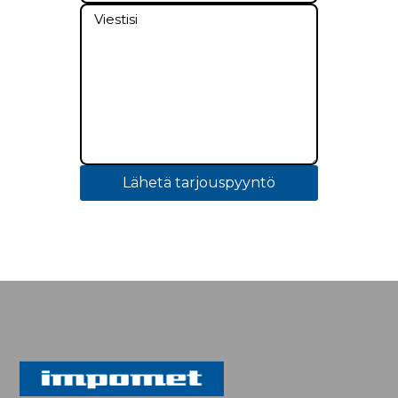
Lähetä tarjouspyyntö