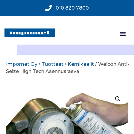
010 820 7800
Impomet Oy
/
Tuotteet
/
Kemikaalit
/ Weicon Anti-
Seize High Tech Asennusrasva