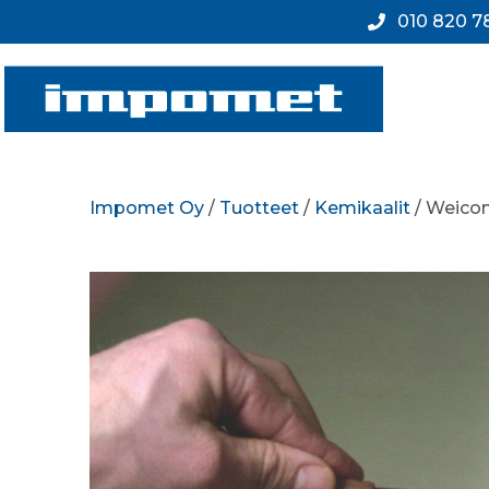
010 820 7
Impomet Oy
/
Tuotteet
/
Kemikaalit
/ Weicon