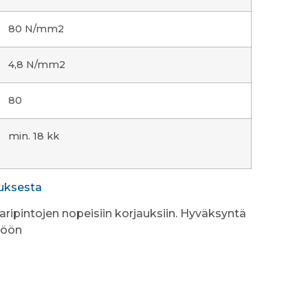
80 N/mm2
4,8 N/mm2
80
min. 18 kk
auksesta
ipintojen nopeisiin korjauksiin. Hyväksyntä
töön