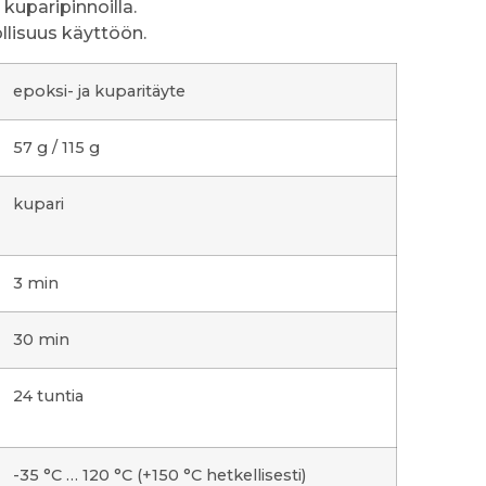
kuparipinnoilla.
llisuus käyttöön.
epoksi- ja kuparitäyte
57 g / 115 g
kupari
3 min
30 min
24 tuntia
-35 °C … 120 °C (+150 °C hetkellisesti)