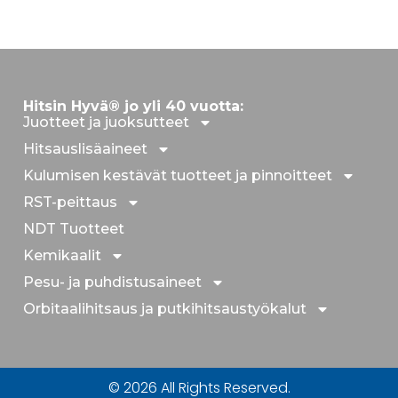
Hitsin Hyvä® jo yli 40 vuotta:
Juotteet ja juoksutteet
Hitsauslisäaineet
Kulumisen kestävät tuotteet ja pinnoitteet
RST-peittaus
NDT Tuotteet
Kemikaalit
Pesu- ja puhdistusaineet
Orbitaalihitsaus ja putkihitsaustyökalut
© 2026 All Rights Reserved.