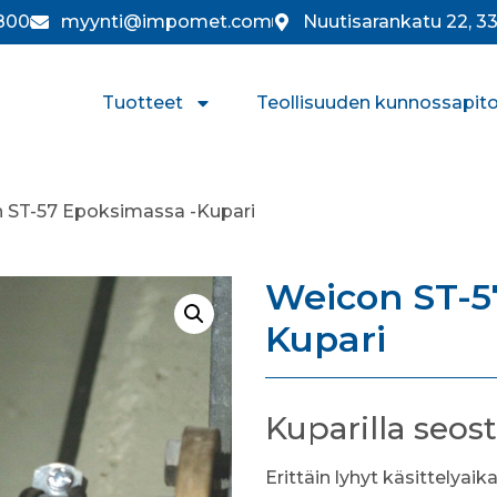
800
myynti@impomet.com
Nuutisarankatu 22, 
Tuotteet
Teollisuuden kunnossapit
 ST-57 Epoksimassa -Kupari
Weicon ST-5
Kupari
Kuparilla seos
Erittäin lyhyt käsittelyaik