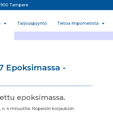
33900 Tampere
o
Tarjouspyyntö
Tietoa Impometista
7 Epoksimassa -
tettu epoksimassa.
a, n. 4 minuuttia. Nopeisiin korjauksiin