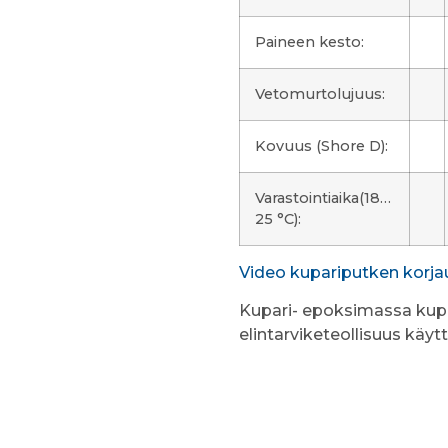
Paineen kesto:
Vetomurtolujuus:
Kovuus (Shore D):
Varastointiaika(18…
25 °C):
Video kupariputken korj
Kupari- epoksimassa kupar
elintarviketeollisuus käyt