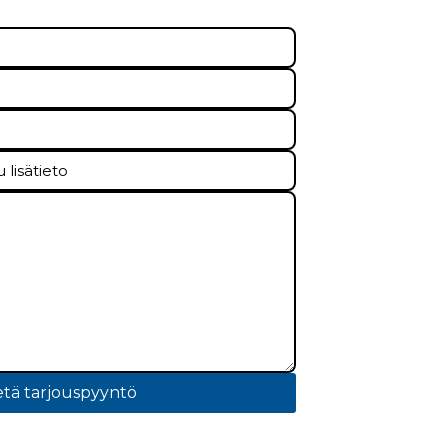
tä tarjouspyyntö