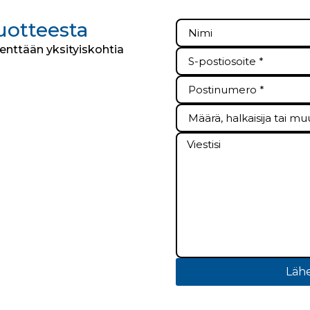
tuotteesta
kenttään yksityiskohtia
Lähe