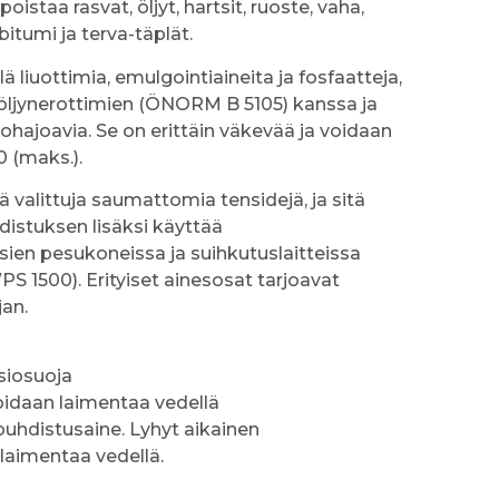
poistaa rasvat, öljyt, hartsit, ruoste, vaha,
 bitumi ja terva-täplät.
ä liuottimia, emulgointiaineita ja fosfaatteja,
 öljynerottimien (ÖNORM B 5105) kanssa ja
ohajoavia. Se on erittäin väkevää ja voidaan
 (maks.).
 valittuja saumattomia tensidejä, ja sitä
istuksen lisäksi käyttää
ien pesukoneissa ja suihkutuslaitteissa
 1500). Erityiset ainesosat tarjoavat
jan.
siosuoja
 voidaan laimentaa vedellä
puhdistusaine. Lyhyt aikainen
laimentaa vedellä.