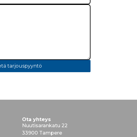
tä tarjouspyyntö
Ota yhteys
Nuutisarankatu 22
33900 Tampere