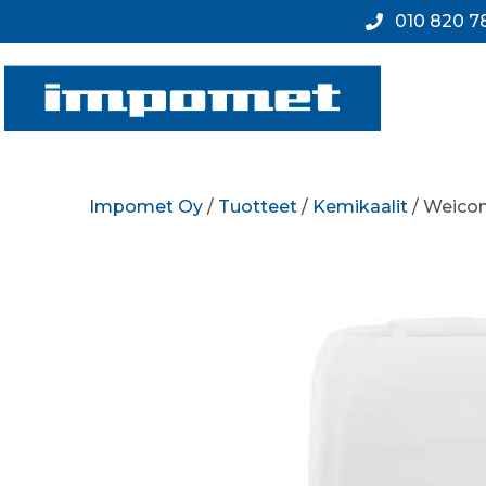
010 820 7
Impomet Oy
/
Tuotteet
/
Kemikaalit
/ Weicon