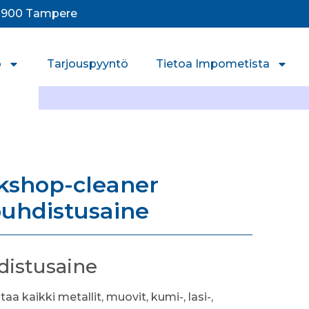
33900 Tampere
o
Tarjouspyyntö
Tietoa Impometista
kshop-cleaner
puhdistusaine
distusaine
 kaikki metallit, muovit, kumi-, lasi-,