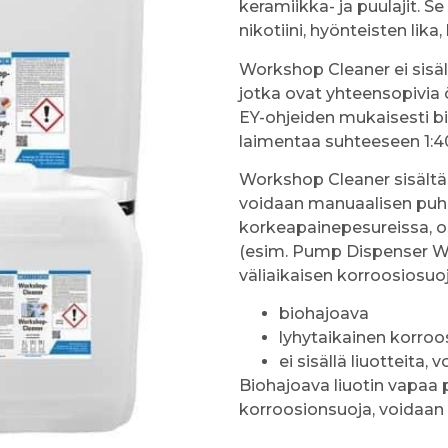
keramiikka- ja puulajit. Se 
nikotiini, hyönteisten lika,
Workshop Cleaner ei sisäll
jotka ovat yhteensopivia
EY-ohjeiden mukaisesti bi
laimentaa suhteeseen 1:40
Workshop Cleaner sisältää
voidaan manuaalisen puhd
korkeapainepesureissa, os
(esim. Pump Dispenser WPS
väliaikaisen korroosiosuo
biohajoava
lyhytaikainen korroo
ei sisällä liuotteita,
Biohajoava liuotin vapaa 
korroosionsuoja, voidaan 