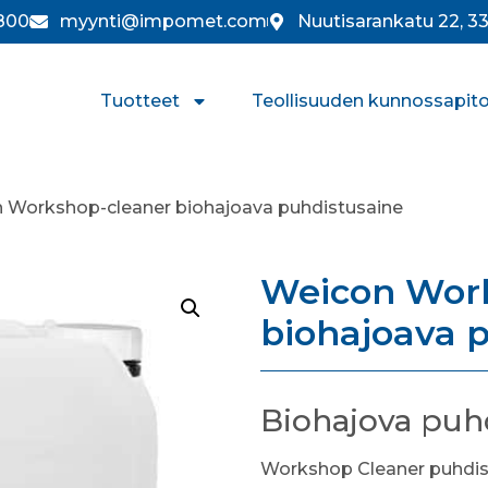
800
myynti@impomet.com
Nuutisarankatu 22, 
Tuotteet
Teollisuuden kunnossapit
 Workshop-cleaner biohajoava puhdistusaine
Weicon Wor
biohajoava 
Biohajova puh
Workshop Cleaner puhdistaa