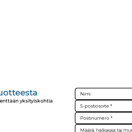
tuotteesta
kenttään yksityiskohtia