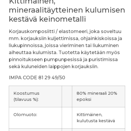
Kittimäinen,
mineraalitäytteinen kulumisen
kestävä keinometalli
Korjauskomposiitti / elastomeeri, joka soveltuu
mm. korjauksiin kuljettimissa, ohjainkiskoissa ja
liukupinnoissa, joissa vieriminen tai liukuminen
aiheuttaa kulumista. Tuotetta käytetään myös
pinnoitukseen pumpunpesissä ja puristimissa
sekä kuluneiden laippojen korjauksiin.
IMPA CODE 81 29 49/50
Koostumus
80% mineraali 20%
(tilavuus %):
epoksi
Olomuoto:
Kittimäinen,
kulutusta kestävä