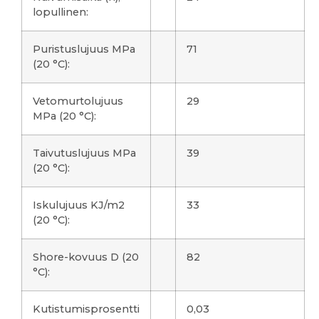
lopullinen:
Puristuslujuus MPa
71
(20 °C):
Vetomurtolujuus
29
MPa (20 °C):
Taivutuslujuus MPa
39
(20 °C):
Iskulujuus KJ/m2
33
(20 °C):
Shore-kovuus D (20
82
°C):
Kutistumisprosentti
0,03