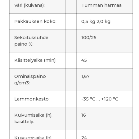
Väri (kuivana):
Tumman harmaa
Pakkauksen koko:
0,5 kg 2,0 kg
Sekoitussuhde
100/25
paino %:
Käsittelyaika (min):
45
Ominaispaino
1,67
g/cm3:
Lammonkesto:
-35 °C … +120 °C
Kuivumisaika (h),
16
käsittely:
Kuivumisaika (h),
24